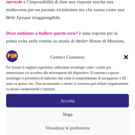
surreale
e l’impossibilità di dare una risposta suscita una
malinconia per un passato vicinissimo ma che suona come una
Belle Epoque
irraggiungibile.
Dove andiamo a ballare questa sera?
è stata esposta per la
prima volta nelle vetrine su strada di
Atelier House
di Museion,
Bolzano nel 2015, dove a causa di una solerte addetta alle
pulizie del museo, il lavoro fu ripulito e gettato via diventando
Gestisci Consenso
un caso di cronaca internazionale ripreso dalla BBC, the
Per fornire le migliori esperienze, utilizziamo tecnologie come i cookie per
Guardian, e dai media di tutto il mondo ispirando anche il regista
memorizzare e/o accedere alle informazioni del dispositivo. Il consenso a queste
tecnologie ci permetterà di elaborare dati come il comportamento di navigazione o ID
svedese Ruben Ostlund per il film
The Square
. Tra il 2019 e il
unici su questo sito. Non acconsentire o ritirare il consenso può influire negativamente
2020 l’installazione è stata esposta nuovamente al Museo
su alcune caratteristiche e funzioni.
Serlachius a Mantta in Finlandia nella collettiva italiana
The quest
Accetta
for happiness
. L’’installazione è realizzata grazie al supporto
dell’azienda vinicola I Barisei, Franciacorta (Bs).
Nega
INFO:
Visualizza le preferenze