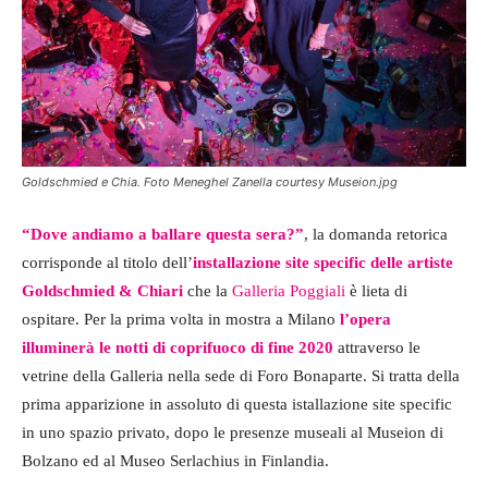
Goldschmied e Chia. Foto Meneghel Zanella courtesy Museion.jpg
“Dove andiamo a ballare questa sera?”
, la domanda retorica
corrisponde al titolo dell’
installazione site specific delle artiste
Goldschmied & Chiari
che la
Galleria Poggiali
è lieta di
ospitare. Per la prima volta in mostra a Milano
l’opera
illuminerà le notti di coprifuoco di fine 2020
attraverso le
vetrine della Galleria nella sede di Foro Bonaparte. Si tratta della
prima apparizione in assoluto di questa istallazione site specific
in uno spazio privato, dopo le presenze museali al Museion di
Bolzano ed al Museo Serlachius in Finlandia.