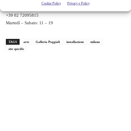
Galleria Poggiali Milano
Cookie Policy
Privacy e Policy
Foro Buonaparte 52 Milano
+39 02 72095815
Martedì – Sabato: 11 – 19
TAGS
arte
Galleria Poggiali
installazione
milano
site specific