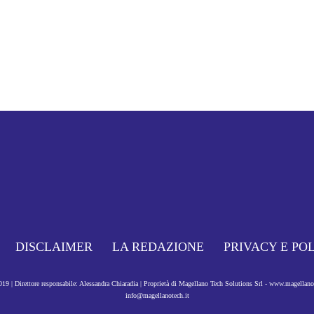
DISCLAIMER
LA REDAZIONE
PRIVACY E PO
9 | Direttore responsabile: Alessandra Chiaradia | Proprietà di Magellano Tech Solutions Srl - www.magellan
info@magellanotech.it