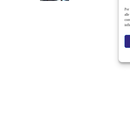
Per 
alle
com
infl