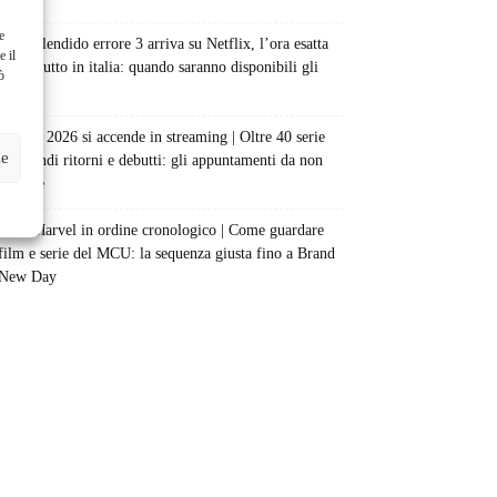
e
Uno splendido errore 3 arriva su Netflix, l’ora esatta
e il
del debutto in italia: quando saranno disponibili gli
ò
episodi
Agosto 2026 si accende in streaming | Oltre 40 serie
ze
tra grandi ritorni e debutti: gli appuntamenti da non
perdere
Film Marvel in ordine cronologico | Come guardare
film e serie del MCU: la sequenza giusta fino a Brand
New Day