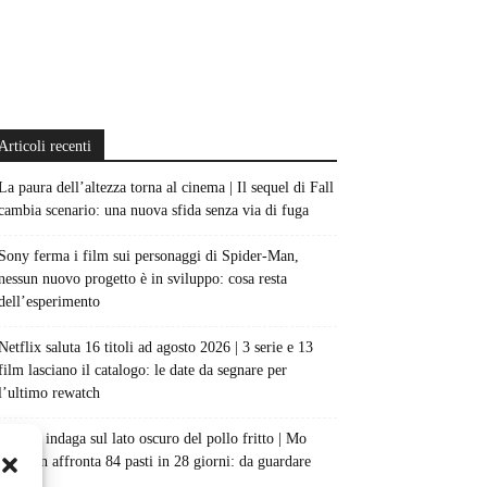
Articoli recenti
La paura dell’altezza torna al cinema | Il sequel di Fall
cambia scenario: una nuova sfida senza via di fuga
Sony ferma i film sui personaggi di Spider-Man,
nessun nuovo progetto è in sviluppo: cosa resta
dell’esperimento
Netflix saluta 16 titoli ad agosto 2026 | 3 serie e 13
film lasciano il catalogo: le date da segnare per
l’ultimo rewatch
Netflix indaga sul lato oscuro del pollo fritto | Mo
Gilligan affronta 84 pasti in 28 giorni: da guardare
subito