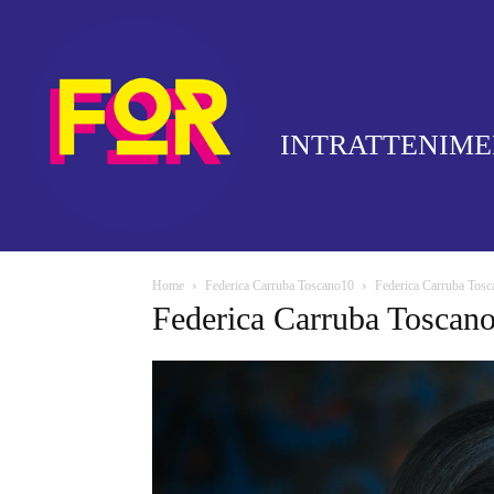
INTRATTENIM
Home
Federica Carruba Toscano10
Federica Carruba Tos
Federica Carruba Toscan