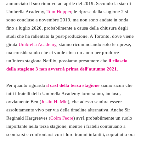
annunciato il suo rinnovo ad aprile del 2019. Secondo la star di
Umbrella Academy,
Tom Hopper
, le riprese della stagione 2 si
sono concluse a novembre 2019, ma non sono andate in onda
fino a luglio 2020, probabilmente a causa della chiusura degli
studi che ha rallentato la post-produzione. A Toronto, dove viene
girata
Umbrella Academy
, stanno ricominciando solo le riprese,
ma considerando che ci vuole circa un anno per produrre
un’intera stagione Netflix, possiamo presumere che
il rilascio
della stagione 3 non avverrà prima dell’autunno 2021.
Per quanto riguarda
il cast della terza stagione
siamo sicuri che
tutti i fratelli della Umbrella Academy torneranno, incluso,
ovviamente Ben (
Justin H. Min
), che adesso sembra essere
assolutamente vivo per via della timeline alternativa. Anche Sir
Reginald Hargreeves (
Colm Feore
) avrà probabilmente un ruolo
importante nella terza stagione, mentre i fratelli continuano a
scontrarsi e confrontarsi con i loro traumi infantili, soprattutto ora