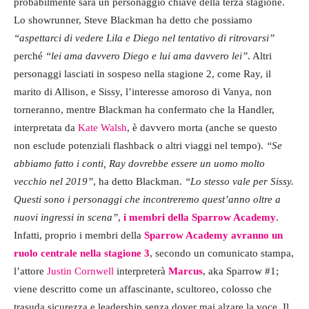
probabilmente sarà un personaggio chiave della terza stagione.
Lo showrunner, Steve Blackman ha detto che possiamo
“aspettarci di vedere Lila e Diego nel tentativo di ritrovarsi”
perché
“lei ama davvero Diego e lui ama davvero lei”
. Altri
personaggi lasciati in sospeso nella stagione 2, come Ray, il
marito di Allison, e Sissy, l’interesse amoroso di Vanya, non
torneranno, mentre Blackman ha confermato che la Handler,
interpretata da
Kate Walsh
, è davvero morta (anche se questo
non esclude potenziali flashback o altri viaggi nel tempo).
“Se
abbiamo fatto i conti, Ray dovrebbe essere un uomo molto
vecchio nel 2019”
, ha detto Blackman.
“Lo stesso vale per Sissy.
Questi sono i personaggi che incontreremo quest’anno oltre a
nuovi ingressi in scena”
,
i membri della Sparrow Academy
.
Infatti, proprio i membri della
Sparrow Academy avranno un
ruolo centrale nella stagione 3
, secondo un comunicato stampa,
l’attore
Justin Cornwell
interpreterà
Marcus
, aka Sparrow #1;
viene descritto come un affascinante, scultoreo, colosso che
trasuda sicurezza e leadership senza dover mai alzare la voce. Il