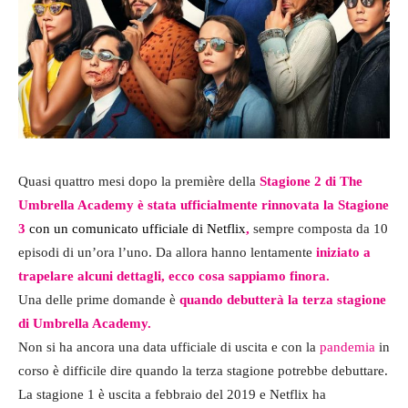
Quasi quattro mesi dopo la première della
Stagione 2 di The
Umbrella Academy è stata ufficialmente rinnovata la Stagione
3
con un comunicato ufficiale di Netflix
,
sempre composta da 10
episodi di un’ora l’uno. Da allora hanno lentamente
iniziato a
trapelare alcuni dettagli, ecco cosa sappiamo finora.
Una delle prime domande è
quando debutterà la terza stagione
di Umbrella Academy.
Non si ha ancora una data ufficiale di uscita e con la
pandemia
in
corso è difficile dire quando la terza stagione potrebbe debuttare.
La stagione 1 è uscita a febbraio del 2019 e Netflix ha