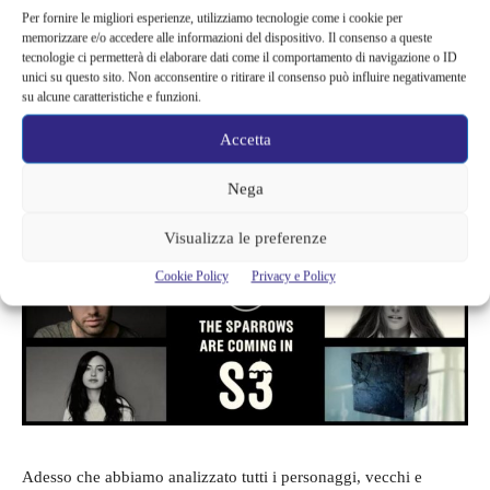
paura, considera Alphonso il suo unico amico. Infine, abbiamo
Per fornire le migliori esperienze, utilizziamo tecnologie come i cookie per
memorizzare e/o accedere alle informazioni del dispositivo. Il consenso a queste
Sparrow #7 conosciuto come
Christopher
, un cubo telecinetico
tecnologie ci permetterà di elaborare dati come il comportamento di navigazione o ID
di origine sconosciuta. Agisce come mediatore della famiglia e i
unici su questo sito. Non acconsentire o ritirare il consenso può influire negativamente
su alcune caratteristiche e funzioni.
suoi poteri includono l’induzione della paura paralizzante e il
congelamento di una stanza.
Accetta
Nega
Visualizza le preferenze
Cookie Policy
Privacy e Policy
Adesso che abbiamo analizzato tutti i personaggi, vecchi e