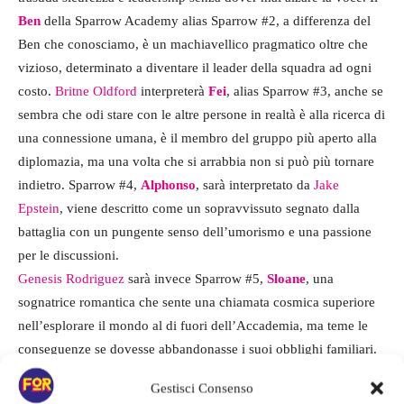
Ben
della Sparrow Academy alias Sparrow #2, a differenza del
Ben che conosciamo, è un machiavellico pragmatico oltre che
vizioso, determinato a diventare il leader della squadra ad ogni
costo.
Britne Oldford
interpreterà
Fei
, alias Sparrow #3, anche se
sembra che odi stare con le altre persone in realtà è alla ricerca di
una connessione umana, è il membro del gruppo più aperto alla
diplomazia, ma una volta che si arrabbia non si può più tornare
indietro. Sparrow #4,
Alphonso
, sarà interpretato da
Jake
Epstein
, viene descritto come un sopravvissuto segnato dalla
battaglia con un pungente senso dell’umorismo e una passione
per le discussioni.
Genesis Rodriguez
sarà invece Sparrow #5,
Sloane
, una
sognatrice romantica che sente una chiamata cosmica superiore
nell’esplorare il mondo al di fuori dell’Accademia, ma teme le
conseguenze se dovesse abbandonasse i suoi obblighi familiari.
Cazzie David
interpreterà Sparrow #6,
Jayme
, una solitaria che
Gestisci Consenso
si nasconde dietro la felpa con cappuccio, ma con un ringhio da