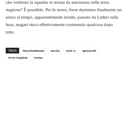
che vedremo la squadra in tenuta da astronauta nella terza
stagione? È possibile. Per lo meno, forse daremmo finalmente un
senso al tempo, apparentemente inutile, passato da Luther sulla
luna, magari stava effettivamente costruendo qualcosa dopo
tutto.
TAGS
intrattenimento
novità
serie tv
spettacolo
terza stagione
trama