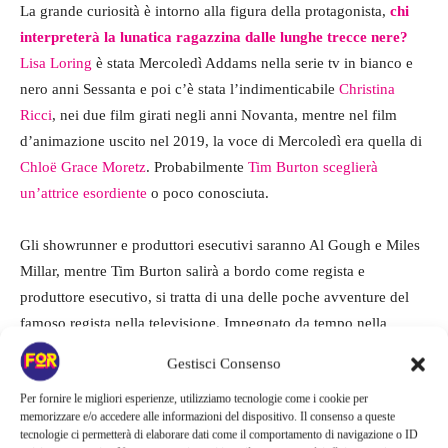
La grande curiosità è intorno alla figura della protagonista,
c
hi
interpreterà la lunatica ragazzina dalle lunghe trecce nere?
Lisa Loring
è stata Mercoledì Addams nella serie tv in bianco e
nero anni Sessanta e poi c’è stata l’indimenticabile
Christina
Ricci
, nei due film girati negli anni Novanta, mentre nel film
d’animazione uscito nel 2019, la voce di Mercoledì era quella di
Chloë Grace Moretz
. Probabilmente
Tim Burton sceglierà
un’attrice esordiente
o poco conosciuta.
Gli showrunner e produttori esecutivi saranno Al Gough e Miles
Millar, mentre Tim Burton salirà a bordo come regista e
produttore esecutivo, si tratta di una delle poche avventure del
famoso regista nella televisione. Impegnato da tempo nella
preparazione di Beetlejuice 2, il regista di Edward mani di
Gestisci Consenso
forbice e Mars Attack ha diretto alcuni episodi di Alfred
Per fornire le migliori esperienze, utilizziamo tecnologie come i cookie per
Hitchcock presenta e si è occupato come produttore della
memorizzare e/o accedere alle informazioni del dispositivo. Il consenso a queste
supervisione della serie animata tratta Beetlejuice.
tecnologie ci permetterà di elaborare dati come il comportamento di navigazione o ID