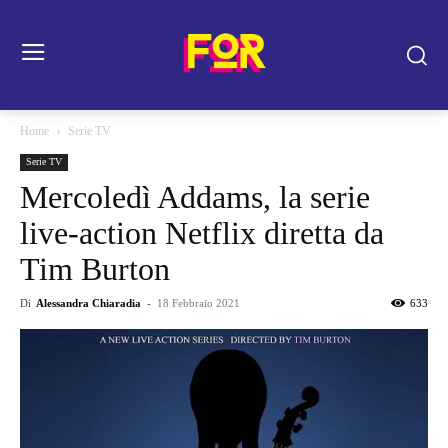
Home
Serie TV
Serie TV
Mercoledì Addams, la serie
live-action Netflix diretta da
Tim Burton
Di
Alessandra Chiaradia
-
18 Febbraio 2021
633