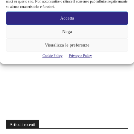
unici su questo sito. Non acconsentire o ritirare il consenso può influire negativamente
su alcune caratteristiche e funzioni.
TAGS
intrattenimento
live-action
Netflix
serie tv
spettacolo
Accetta
Tim Burton
Nega
Visualizza le preferenze
Cookie Policy
Privacy e Policy
Articoli recenti