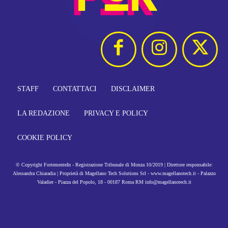
STAFF
CONTATTACI
DISCLAIMER
LA REDAZIONE
PRIVACY E POLICY
COOKIE POLICY
© Copyright FortementeIn - Registrazione Tribunale di Monza 10/2019 | Direttore responsabile:
Alessandra Chiaradia | Proprietà di Magellano Tech Solutions Srl - www.magellanotech.it - Palazzo
Valadier - Piazza del Popolo, 18 - 00187 Roma RM info@magellanotech.it