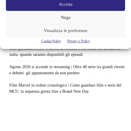
Accetta
Netflix saluta 16 titoli ad agosto 2026 | 3 serie e 13 film lasciano il
Nega
catalogo: le date da segnare per l’ultimo rewatch
Netflix indaga sul lato oscuro del pollo fritto | Mo Gilligan affronta
Visualizza le preferenze
84 pasti in 28 giorni: da guardare subito
Cookie Policy
Privacy e Policy
Uno splendido errore 3 arriva su Netflix, l’ora esatta del debutto in
italia: quando saranno disponibili gli episodi
Agosto 2026 si accende in streaming | Oltre 40 serie tra grandi ritorni
e debutti: gli appuntamenti da non perdere
Film Marvel in ordine cronologico | Come guardare film e serie del
MCU: la sequenza giusta fino a Brand New Day