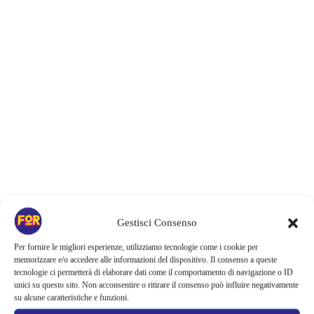
Gestisci Consenso
Articoli recenti
Per fornire le migliori esperienze, utilizziamo tecnologie come i cookie per
La paura dell’altezza torna al cinema | Il sequel di Fall cambia
memorizzare e/o accedere alle informazioni del dispositivo. Il consenso a queste
scenario: una nuova sfida senza via di fuga
tecnologie ci permetterà di elaborare dati come il comportamento di navigazione o ID
unici su questo sito. Non acconsentire o ritirare il consenso può influire negativamente
su alcune caratteristiche e funzioni.
Sony ferma i film sui personaggi di Spider-Man, nessun nuovo
progetto è in sviluppo: cosa resta dell’esperimento