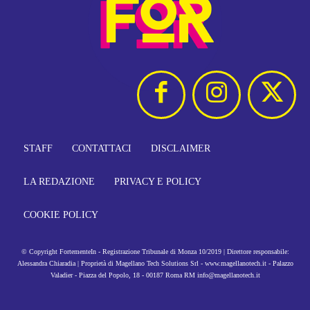
STAFF
CONTATTACI
DISCLAIMER
LA REDAZIONE
PRIVACY E POLICY
COOKIE POLICY
© Copyright FortementeIn - Registrazione Tribunale di Monza 10/2019 | Direttore responsabile:
Alessandra Chiaradia | Proprietà di Magellano Tech Solutions Srl - www.magellanotech.it - Palazzo
Valadier - Piazza del Popolo, 18 - 00187 Roma RM info@magellanotech.it