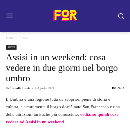
Home
Travel
Travel
Assisi in un weekend: cosa
vedere in due giorni nel borgo
umbro
Di
Camilla Conti
-
4 Agosto 2021
2653
L’Umbria è una regione tutta da scoprire, piena di storia e
cultura, e sicuramente il borgo dov’è nato San Francesco è una
delle attrazioni turistiche più conosciute:
vediamo quindi cosa
vedere ad Assisi in un weekend
.