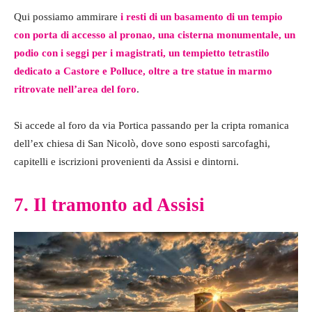
Qui possiamo ammirare
i resti di un basamento di un tempio
con porta di accesso al
pronao
, una cisterna monumentale, un
podio con i seggi per i magistrati, un tempietto tetrastilo
dedicato a Castore e Polluce, oltre a tre statue in marmo
ritrovate nell’area del foro
.
Si accede al foro da via Portica passando per la cripta romanica
dell’ex chiesa di San Nicolò, dove sono esposti sarcofaghi,
capitelli e iscrizioni provenienti da Assisi e dintorni.
7. Il tramonto ad Assisi