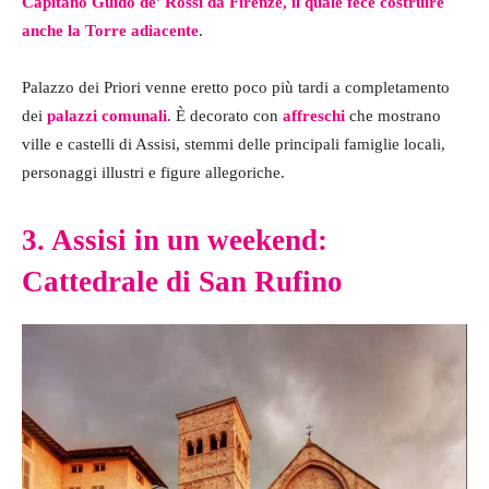
Capitano Guido de’ Rossi da Firenze, il quale fece costruire
anche la Torre adiacente
.
Palazzo dei Priori venne eretto poco più tardi a completamento
dei
palazzi comunali
. È decorato con
affreschi
che mostrano
ville e castelli di Assisi, stemmi delle principali famiglie locali,
personaggi illustri e figure allegoriche.
3. Assisi in un weekend:
Cattedrale di San Rufino