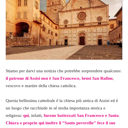
Stiamo per darvi una notizia che potrebbe sorprendere qualcuno:
il patrono di Assisi non è San Francesco, bensì San Rufino
,
vescovo e martire della chiesa cattolica.
Questa bellissima cattedrale è la chiesa più antica di Assisi ed è
un luogo che racchiude in sé molta importanza storica e
religiosa:
qui
, infatti,
furono battezzati San Francesco e Santa
Chiara e proprio qui inoltre il “Santo poverello” fece il suo