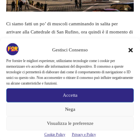
Ci siamo fatti un po’ di muscoli camminando in salita per
arrivare alla Cattedrale di San Rufino, ora quindi è il momento di
scendere di nuovo.
Gestisci Consenso
Situata praticamente dalla parte opposta di Assisi rispetto alla
Per fornire le migliori esperienze, utilizziamo tecnologie come i cookie per
Basilica di San Francesco, troviamo la
Chiesa di Santa Chiara,
memorizzare e/o accedere alle informazioni del dispositivo. Il consenso a queste
tecnologie ci permetterà di elaborare dati come il comportamento di navigazione o ID
dedicata alla santa che fu tra le prime collaboratrici di San
unici su questo sito. Non acconsentire o ritirare il consenso può influire negativamente
Francesco,
oltre che la fondatrice dell’
ordine delle clarisse
.
su alcune caratteristiche e funzioni.
Accetta
La Chiesa, completamente costruita utilizzando la pietra rosa del
Monte Subasio, presenta delle arcate sulla sua destra e sorge su
Nega
un ampio piazzale che affaccia sulla vallata di Assisi e sui colli
umbri. Da qui, infatti, è possibile godere di un ottimo panorama.
Visualizza le preferenze
Cookie Policy
Privacy e Policy
Nella Chiesa di Santa Chiara sono conservate le reliquie del