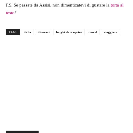
P.S. Se passate da Assisi, non dimenticatevi di gustare la
torta al
testo
!
TAGS
italia
itinerari
luoghi da scoprire
travel
viaggiare