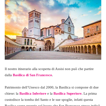
Il nostro itinerario alla scoperta di Assisi non può che partire
dalla
Basilica di San Francesco
.
Patrimonio dell’Unesco dal 2000, la Basilica si compone di due
chiese: la
Basilica Inferiore
e la
Basilica Superiore
. La prima
custodisce la tomba del Santo e le sue spoglie, infatti questa
Basilica sorge proprio sul luogo che San Francesco stesso indicò