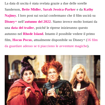
La data di uscita è stata svelata grazie a due delle sorelle
Sanderson,
Bette Midler
,
Sarah Jessica-Parker
e da
Kathy
Najimy
. I loro post sui social confermano che il film uscirà su
Disney+
nell’
autunno del 2022
. Siamo invece molto lontani da
una
data del trailer
, poiché le riprese inizieranno questo
autunno nel
Rhode
Island
. Intanto è possibile vedere il primo
film,
Hocus Pocus
, attualmente disponibile su Disney+ (
16 film
da guardare adesso se ti piacciono le avventure magiche
).