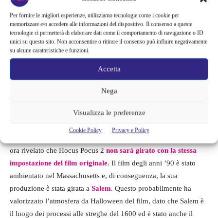
Per fornire le migliori esperienze, utilizziamo tecnologie come i cookie per
memorizzare e/o accedere alle informazioni del dispositivo. Il consenso a queste
tecnologie ci permetterà di elaborare dati come il comportamento di navigazione o ID
unici su questo sito. Non acconsentire o ritirare il consenso può influire negativamente
su alcune caratteristiche e funzioni.
Accetta
Nega
Salem o Rhode Island?
Visualizza le preferenze
Sebbene la Disney non abbia fornito
alcun aggiornamento
sulla
Cookie Policy
Privacy e Policy
produzione o sullo stato delle riprese del prossimo film, è stato
ora rivelato che Hocus Pocus 2
non sarà girato con la stessa
impostazione del film originale
. Il film degli anni ’90 è stato
ambientato nel Massachusetts e, di conseguenza, la sua
produzione è stata girata a
Salem
. Questo probabilmente ha
valorizzato l’atmosfera da Halloween del film, dato che Salem è
il luogo dei processi alle streghe del 1600 ed è stato anche il