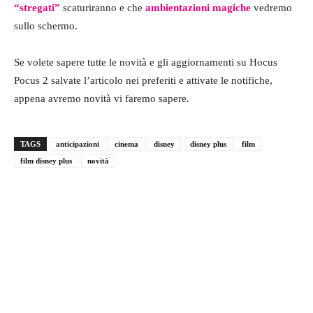
“stregati”
scaturiranno e che
ambientazioni magiche
vedremo
sullo schermo.
Se volete sapere tutte le novità e gli aggiornamenti su Hocus
Pocus 2 salvate l’articolo nei preferiti e attivate le notifiche,
appena avremo novità vi faremo sapere.
TAGS
anticipazioni
cinema
disney
disney plus
film
film disney plus
novità