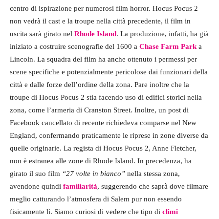
centro di ispirazione per numerosi film horror. Hocus Pocus 2
non vedrà il cast e la troupe nella città precedente, il film in
uscita sarà girato nel
Rhode Island
. La produzione, infatti, ha già
iniziato a costruire scenografie del 1600 a
Chase Farm Park
a
Lincoln. La squadra del film ha anche ottenuto i permessi per
scene specifiche e potenzialmente pericolose dai funzionari della
città e dalle forze dell’ordine della zona. Pare inoltre che la
troupe di Hocus Pocus 2 stia facendo uso di edifici storici nella
zona, come l’armeria di Cranston Street. Inoltre, un post di
Facebook cancellato di recente richiedeva comparse nel New
England, confermando praticamente le riprese in zone diverse da
quelle originarie. La regista di Hocus Pocus 2, Anne Fletcher,
non è estranea alle zone di Rhode Island. In precedenza, ha
girato il suo film
“27 volte in bianco”
nella stessa zona,
avendone quindi
familiarità
, suggerendo che saprà dove filmare
meglio catturando l’atmosfera di Salem pur non essendo
fisicamente lì. Siamo curiosi di vedere che tipo di
climi