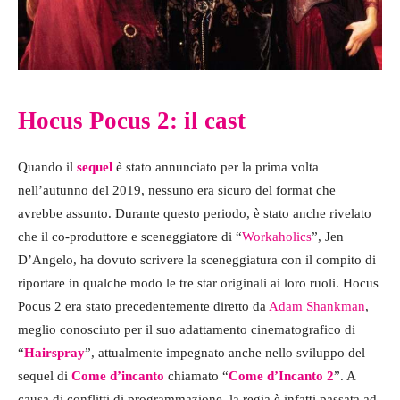
Hocus Pocus 2: il cast
Quando il
sequel
è stato annunciato per la prima volta
nell’autunno del 2019, nessuno era sicuro del format che
avrebbe assunto. Durante questo periodo, è stato anche rivelato
che il co-produttore e sceneggiatore di “
Workaholics
”, Jen
D’Angelo, ha dovuto scrivere la sceneggiatura con il compito di
riportare in qualche modo le tre star originali ai loro ruoli. Hocus
Pocus 2 era stato precedentemente diretto da
Adam Shankman
,
meglio conosciuto per il suo adattamento cinematografico di
“
Hairspray
”, attualmente impegnato anche nello sviluppo del
sequel di
Come d’incanto
chiamato “
Come d’Incanto 2
”. A
causa di conflitti di programmazione, la regia è infatti passata ad