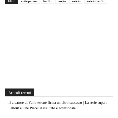
TAGS
anticipazioni
Netflix
novità
serie tv
serie tv netflix
Articoli recenti
Il creatore di Yellowstone firma un altro successo | La serie supera
Fallout e One Piece: il risultato è eccezionale