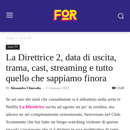
Home
Serie TV
Serie TV
La Direttrice 2, data di uscita,
trama, cast, streaming e tutto
quello che sappiamo finora
Di
Alessandra Chiaradia
-
21 Gennaio 2022
1528
Se sei uno dei tanti che casualmente si è imbattuto nella serie tv
Netflix
La Direttrice
uscita ad agosto un po’ in sordina, ma
adesso ne sei completamente ossessionato, benvenuto nel Club.
Scommetto che hai fatto un binge-watching violento di questo
piccolo capolavoro che si è distinto in una moltitudine di serie