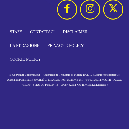
STAFF
CONTATTACI
DISCLAIMER
LA REDAZIONE
PRIVACY E POLICY
COOKIE POLICY
© Copyright FortementeIn - Registrazione Tribunale di Monza 10/2019 | Direttore responsabile:
Alessandra Chiaradia | Proprietà di Magellano Tech Solutions Srl - www.magellanotech.it - Palazzo
Valadier - Piazza del Popolo, 18 - 00187 Roma RM info@magellanotech.it