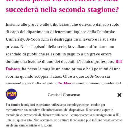
succederà nella seconda stagione?
Insieme alle prove e alle tribolazioni che derivano dal suo ruolo
di capo del dipartimento di letteratura inglese della Pembroke
University, Ji-Yoon Kim si destreggia tra il lavoro e la sua vita
privata. Nei sei episodi della serie, la vediamo affrontare uno
scandalo di pubbliche relazioni in seguito a un grave errore
durante una lezione di uno dei docenti. L’iconico professore,
Bill
Dobson
, ha perso la moglie un anno prima e ha i postumi di una
sbornia quando scoppia il caos. Oltre a questo, Ji-Yoon sta
crescendo sua figlia adottiva
Ju-Hee
mentre si occupa anche del
suo difficile anziano padre.
Gestisci Consenso
Per fornire le migliori esperienze, utilizziamo tecnologie come i cookie per
Da ciò che la stagione di debutto ha raccontato, ci sono un sacco
memorizzare e/o accedere alle informazioni del dispositivo. Il consenso a queste
di porte aperte da perseguire nella narrazione della stagione 2, in
tecnologie ci permetterà di elaborare dati come il comportamento di navigazione o ID
unici su questo sito. Non acconsentire o ritirare il consenso può influire negativamente
particolare la decisione di Bill di riavere il suo lavoro. Ci
su alcune caratteristiche e funzioni.