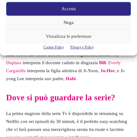
riuscirà? Lo scopriremo (speriamo)…
Accetta
Chi c’è e chi ci sarà nel cast di La
Nega
Direttrice 2?
Visualizza le preferenze
La formidabile
Sandra Oh
guida la serie nel ruolo di
Ji-Yoon
Cookie Policy
Privacy e Policy
Kim
con il suo solito fascino e coinvolgimento, mentre
Jay
Duplass
interpreta il docente caduto in disgrazia
Bill
.
Everly
Carganilla
interpreta la figlia adottiva di Ji-Yoon,
Ju-Hee
, e Ji-
yong Lee interpreta suo padre,
Habi
.
Dove si può guardare la serie?
La prima stagione della serie Tv è disponibile in streaming su
Netflix con sei episodi da 30 minuti, è il perfetto easy-watching
che vi farà passare una meravigliosa serata tra risate e lacrime