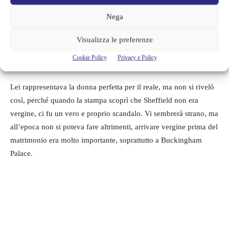
Nega
Visualizza le preferenze
LEGGI ANCHE->
Il Principe Carlo: purtroppo non c’è cura.
Cookie Policy
Privacy e Policy
La triste notizia
Lei rappresentava la donna perfetta per il reale, ma non si rivelò
così, perché quando la stampa scoprì che Sheffield non era
vergine, ci fu un vero e proprio scandalo. Vi sembrerà strano, ma
all’epoca non si poteva fare altrimenti, arrivare vergine prima del
matrimonio era molto importante, soprattutto a Buckingham
Palace.