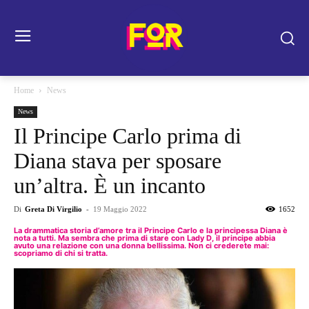
Home
News
News
Il Principe Carlo prima di
Diana stava per sposare
un’altra. È un incanto
Di
Greta Di Virgilio
-
19 Maggio 2022
1652
La drammatica storia d’amore tra il Principe Carlo e la principessa Diana è
nota a tutti. Ma sembra che prima di stare con Lady D, il principe abbia
avuto una relazione con una donna bellissima. Non ci crederete mai:
scopriamo di chi si tratta.