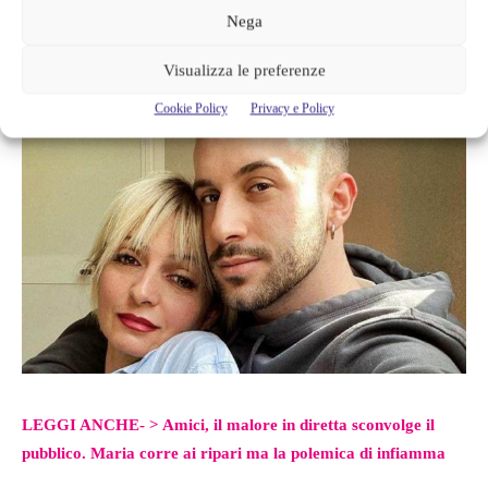
compagna di vita
che con la sua solarità e positività riesce a
Nega
strappargli sempre un sorriso.
Visualizza le preferenze
Cookie Policy
Privacy e Policy
LEGGI ANCHE- >
Amici, il malore in diretta sconvolge il
pubblico. Maria corre ai ripari ma la polemica di infiamma