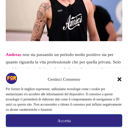
Andreas
non sta passando un periodo molto positivo sia per
quanto riguarda la vita professionale che per quella privata. Solo
qualche settimana fa, in un box di domande aperto sul suo
canale instagram
nel quale si è messo a disposizione dei suoi
Gestisci Consenso
follower per rispondere ad ogni sorta di domanda,
il giovane ha
Per fornire le migliori esperienze, utilizziamo tecnologie come i cookie per
pubblicamente ammesso di essere depresso
per via di un
memorizzare e/o accedere alle informazioni del dispositivo. Il consenso a queste
problema di salute che ha in sospeso la sua carriera.
tecnologie ci permetterà di elaborare dati come il comportamento di navigazione o ID
unici su questo sito. Non acconsentire o ritirare il consenso può influire negativamente
su alcune caratteristiche e funzioni.
Anche con
Veronica
starebbe vivendo un periodo difficile e
Accetta
tuttavia Andreas ha rivolto delle parole dolcissime per la sua