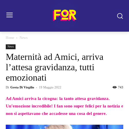
Home
News
News
Maternità ad Amici, arriva
l’attesa gravidanza, tutti
emozionati
Di
Greta Di Virgilio
-
19 Maggio 2022
743
Ad Amici arriva la cicogna: la tanto attesa gravidanza.
Un’emozione incredibile! I fan sono super felici per la notizia e
non si aspettavano che accadesse una cosa del genere.