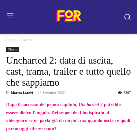
Home
Cinema
Cinema
Uncharted 2: data di uscita,
cast, trama, trailer e tutto quello
che sappiamo
Di
Marina Londei
-
19 Settembre 2022
7307
Dopo il successo del primo capitolo,
Uncharted 2
potrebbe
essere dietro l’angolo. Del sequel del film ispirato al
videogioco se ne parla già da un po’, ma quando uscirà e quali
personaggi ritroveremo?