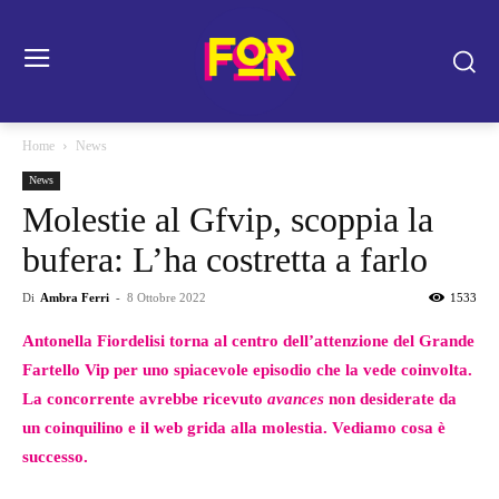
Home
News
News
Molestie al Gfvip, scoppia la
bufera: L’ha costretta a farlo
Di
Ambra Ferri
-
8 Ottobre 2022
1533
Antonella Fiordelisi torna al centro dell’attenzione del Grande
Fartello Vip per uno spiacevole episodio che la vede coinvolta.
La concorrente avrebbe ricevuto
avances
non desiderate da
un coinquilino e il web grida alla molestia. Vediamo cosa è
successo.