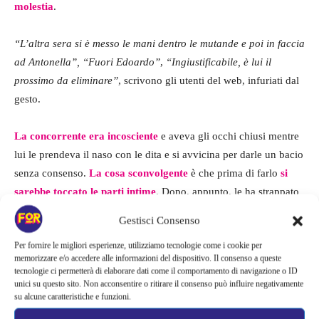
molestia
.
“L’altra sera si è messo le mani dentro le mutande e poi in faccia
ad Antonella”, “Fuori Edoardo”
,
“Ingiustificabile, è lui il
prossimo da eliminare”
, scrivono gli utenti del web, infuriati dal
gesto.
La concorrente era incosciente
e aveva gli occhi chiusi mentre
lui le prendeva il naso con le dita e si avvicina per darle un bacio
senza consenso.
La cosa sconvolgente
è che prima di farlo
si
sarebbe toccato le parti intime
. Dopo, appunto, le ha strappato
un bacio, come hanno ripreso le telecamere della casa.
Gestisci Consenso
Per fornire le migliori esperienze, utilizziamo tecnologie come i cookie per
Quando lei, sotto choc, si è svegliata e accorta dell’accaduto, lui
memorizzare e/o accedere alle informazioni del dispositivo. Il consenso a queste
le risposto ironicamente che l’aveva toccata perché aveva
tecnologie ci permetterà di elaborare dati come il comportamento di navigazione o ID
qualcosa sul viso. Un versione che non ha convinto i
unici su questo sito. Non acconsentire o ritirare il consenso può influire negativamente
su alcune caratteristiche e funzioni.
telespettatori, che hanno interpretato la cosa in modo totalmente