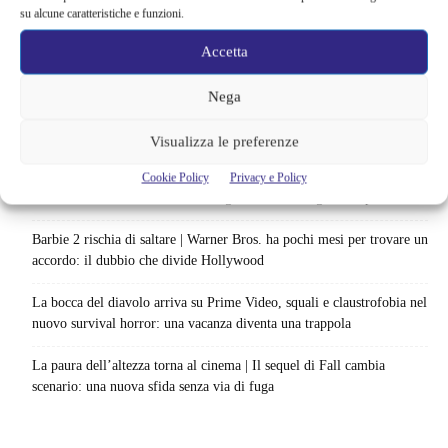
immagini: cosa anticipano sulla nuova stagione
su alcune caratteristiche e funzioni.
Ready Player Two torna a dare segnali di vita | Zak Penn conferma il
Accetta
lavoro sul sequel: cosa manca per far partire il film
Nega
Sky e NOW svelano le uscite di agosto 2026 | Serie, film e
documentari in arrivo: i titoli da non perdere
Visualizza le preferenze
Spider-Man: Brand New Day riapre una vecchia ferita | Il finale
Cookie Policy
Privacy e Policy
alimenta una nuova teoria: il dettaglio che coinvolge i due più amati
Barbie 2 rischia di saltare | Warner Bros. ha pochi mesi per trovare un
accordo: il dubbio che divide Hollywood
La bocca del diavolo arriva su Prime Video, squali e claustrofobia nel
nuovo survival horror: una vacanza diventa una trappola
La paura dell’altezza torna al cinema | Il sequel di Fall cambia
scenario: una nuova sfida senza via di fuga