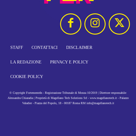
STAFF
CONTATTACI
DISCLAIMER
LA REDAZIONE
PRIVACY E POLICY
COOKIE POLICY
© Copyright FortementeIn - Registrazione Tribunale di Monza 10/2019 | Direttore responsabile:
Alessandra Chiaradia | Proprietà di Magellano Tech Solutions Srl - www.magellanotech.it - Palazzo
Valadier - Piazza del Popolo, 18 - 00187 Roma RM info@magellanotech.it