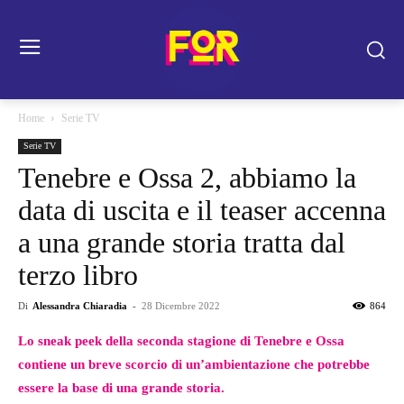
Home
Serie TV
Serie TV
Tenebre e Ossa 2, abbiamo la
data di uscita e il teaser accenna
a una grande storia tratta dal
terzo libro
Di
Alessandra Chiaradia
-
28 Dicembre 2022
864
Lo sneak peek della seconda stagione di Tenebre e Ossa
contiene un breve scorcio di un’ambientazione che potrebbe
essere la base di una grande storia.