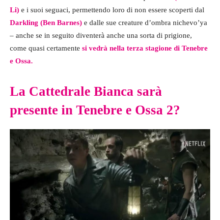
Li)
e i suoi seguaci, permettendo loro di non essere scoperti dal
Darkling (Ben Barnes)
e dalle sue creature d’ombra nichevo’ya
– anche se in seguito diventerà anche una sorta di prigione,
come quasi certamente
si vedrà nella terza stagione di Tenebre
e Ossa.
La Cattedrale Bianca sarà
presente in Tenebre e Ossa 2?