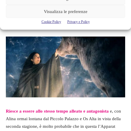
inquietante,
avrà un ruolo più importante nella seconda
stagione,
proprio come nei libri. È un personaggio affascinante,
Visualizza le preferenze
anche se odioso, la cui zelante pietà nasconde una mente politica
Cookie Policy
Privacy e Policy
calcolatrice e manipolatrice.
Riesce a essere allo stesso tempo alleato e antagonista
e, con
Alina ormai lontana dal Piccolo Palazzo e Os Alta in vista della
seconda stagione, è molto probabile che in questa l’Apparat