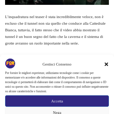
L’inquadratura nel teaser è stata incredibilmente veloce, non è
escluso che il tunnel non sia quello che conduce alla Cattedrale
Bianca, tuttavia, il fatto stesso che il video abbia mostrato il
tunnel è un buon segno del fatto che la caverna e il sistema di
grotte avranno un ruolo importante nella serie.
La Royal Chapel, che non viene menzionata nel primo libro o
nella prima stagione della serie, diventa un’ambientazione
Gestisci Consenso
importante in Assedio e Tempesta, è probabile che ciò avvenga
Per fornire le migliori esperienze, utilizziamo tecnologie come i cookie per
anche nella seconda stagione, anche se la stessa Cattedrale
memorizzare e/o accedere alle informazioni del dispositivo. Il consenso a queste
tecnologie ci permetterà di elaborare dati come il comportamento di navigazione o ID
Bianca sarà probabilmente conservata per la terza stagione, se
unici su questo sito. Non acconsentire o ritirare il consenso può influire negativamente
dovesse essere realizzata.
su alcune caratteristiche e funzioni.
Accetta
Questo lascia intendere anche che il personaggio
dell’Apparat
(Kevin Eldon),
che nella prima stagione si limitava ad essere
Nega