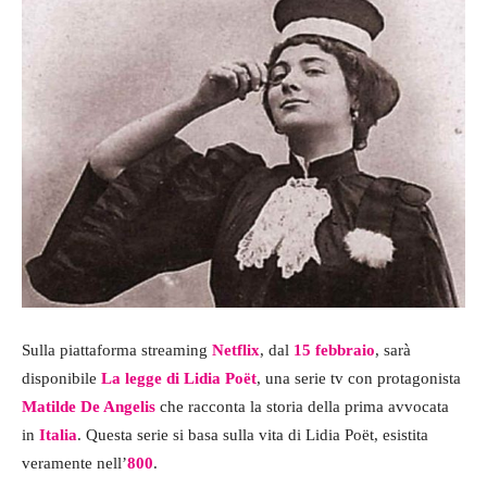
Sulla piattaforma streaming
Netflix
, dal
15 febbraio
, sarà
disponibile
La legge di Lidia Poët
, una serie tv con protagonista
Matilde De Angelis
che racconta la storia della prima avvocata
in
Italia
. Questa serie si basa sulla vita di Lidia Poët, esistita
veramente nell’
800
.