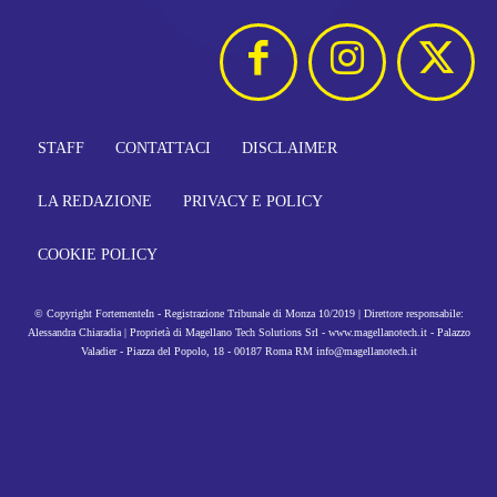
STAFF
CONTATTACI
DISCLAIMER
LA REDAZIONE
PRIVACY E POLICY
COOKIE POLICY
© Copyright FortementeIn - Registrazione Tribunale di Monza 10/2019 | Direttore responsabile:
Alessandra Chiaradia | Proprietà di Magellano Tech Solutions Srl - www.magellanotech.it - Palazzo
Valadier - Piazza del Popolo, 18 - 00187 Roma RM info@magellanotech.it