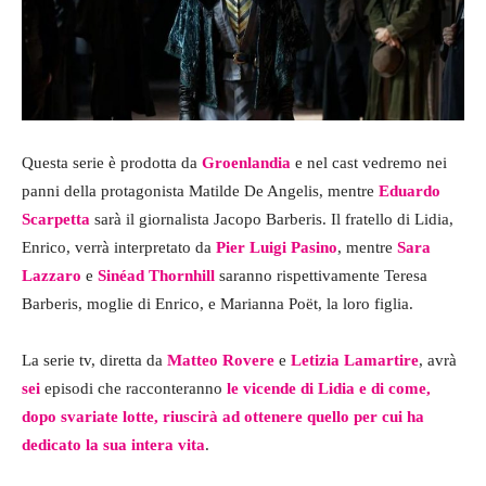
Questa serie è prodotta da
Groenlandia
e nel cast vedremo nei
panni della protagonista Matilde De Angelis, mentre
Eduardo
Scarpetta
sarà il giornalista Jacopo Barberis. Il fratello di Lidia,
Enrico, verrà interpretato da
Pier Luigi Pasino
, mentre
Sara
Lazzaro
e
Sinéad Thornhill
saranno rispettivamente Teresa
Barberis, moglie di Enrico, e Marianna Poët, la loro figlia.
La serie tv, diretta da
Matteo Rovere
e
Letizia Lamartire
, avrà
sei
episodi che racconteranno
le vicende di Lidia e di come,
dopo svariate lotte, riuscirà ad ottenere quello per cui ha
dedicato la sua intera vita
.