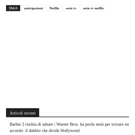
TAGS
anticipazioni
Netflix
serie tv
serie tv netflix
Articoli recenti
Barbie 2 rischia di saltare | Warner Bros. ha pochi mesi per trovare un
accordo: il dubbio che divide Hollywood