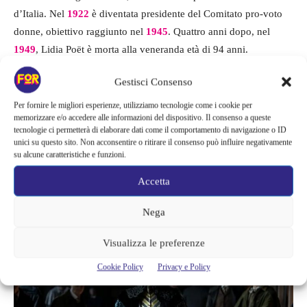
d’Italia. Nel
1922
è diventata presidente del Comitato pro-voto
donne, obiettivo raggiunto nel
1945
. Quattro anni dopo, nel
1949
, Lidia Poët è morta alla veneranda età di 94 anni.
Gestisci Consenso
La serie tv targata Netflix
Per fornire le migliori esperienze, utilizziamo tecnologie come i cookie per
memorizzare e/o accedere alle informazioni del dispositivo. Il consenso a queste
La straordinaria storia della prima avvocata d’Italia verrà narrata
tecnologie ci permetterà di elaborare dati come il comportamento di navigazione o ID
unici su questo sito. Non acconsentire o ritirare il consenso può influire negativamente
grazie alla serie tv Netflix,
disponibile dal 15 febbraio.
La serie
su alcune caratteristiche e funzioni.
si intitola La legge di Lidia Poët e racconterà le sue peripezie
Accetta
affrontate per esercitare la professione per la quale ha studiato
molto.
Nega
Visualizza le preferenze
Cookie Policy
Privacy e Policy