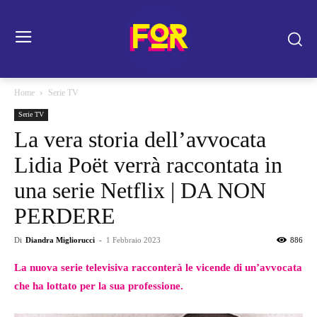
Home
Serie TV
Serie TV
La vera storia dell’avvocata
Lidia Poët verrà raccontata in
una serie Netflix | DA NON
PERDERE
Di
Diandra Migliorucci
-
1 Febbraio 2023
886
La nuova serie televisiva racconterà le vicende di un’avvocata
che ha lottato per la sua professione.