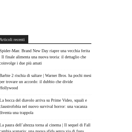
Articoli recenti
Spider-Man: Brand New Day riapre una vecchia ferita
| Il finale alimenta una nuova teoria: il dettaglio che
coinvolge i due più amati
Barbie 2 rischia di saltare | Warner Bros. ha pochi mesi
per trovare un accordo: il dubbio che divide
Hollywood
La bocca del diavolo arriva su Prime Video, squali e
claustrofobia nel nuovo survival horror: una vacanza
diventa una trappola
La paura dell’altezza torna al cinema | Il sequel di Fall
cambia scenario: una nuova sfida senza via di fuga