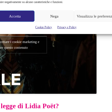
uire negativamente su alcune caratteristiche e funzioni.
Accetta
Nega
Visualizza le preferen
Cookie Policy
Privacy e Policy
ccettare i cookie marketing e
are questo contenuto
 legge di Lidia Poët?