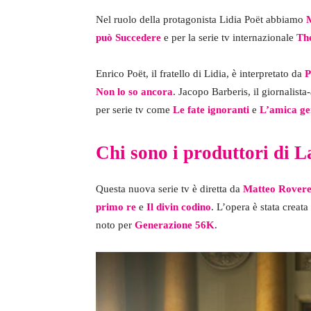
Nel ruolo della protagonista Lidia Poët abbiamo
M
può Succedere
e per la serie tv internazionale
The
Enrico Poët, il fratello di Lidia, è interpretato da
P
Non lo so ancora
. Jacopo Barberis, il giornalist
per serie tv come
Le fate ignoranti
e
L’amica gen
Chi sono i produttori di L
Questa nuova serie tv è diretta da
Matteo Rover
primo re
e
Il divin codino
. L’opera è stata creat
noto per
Generazione 56K
.