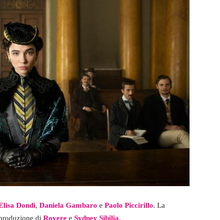
Elisa Dondi
,
Daniela Gambaro
e
Paolo Piccirillo
. La
 produzione di
Rovere
e
Sydney Sibilia
.