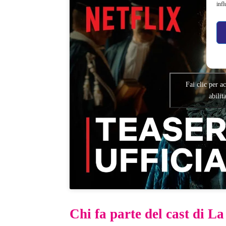
infl
Fai clic per a
abilit
Chi fa parte del cast di La