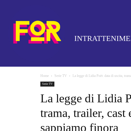
INTRATTENIM
Home
Serie TV
La legge di Lidia Poët: data di uscita, trama, 
Serie TV
La legge di Lidia P
trama, trailer, cast
sappiamo finora