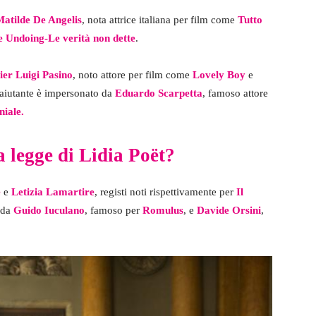
atilde De Angelis
, nota attrice italiana per film come
Tutto
 Undoing-Le verità non dette
.
ier Luigi Pasino
, noto attore per film come
Lovely Boy
e
a-aiutante è impersonato da
Eduardo Scarpetta
, famoso attore
iale.
a legge di Lidia Poët?
e
e
Letizia Lamartire
, registi noti rispettivamente per
Il
a da
Guido Iuculano
, famoso per
Romulus
, e
Davide Orsini
,