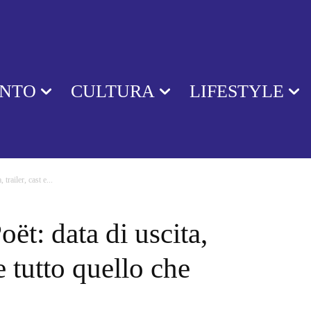
ENTO
CULTURA
LIFESTYLE
trailer, cast e...
oët: data di uscita,
 e tutto quello che