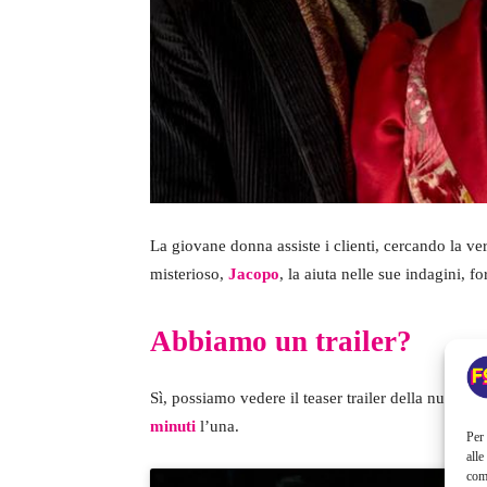
La giovane donna assiste i clienti, cercando la ve
misterioso,
Jacopo
, la aiuta nelle sue indagini, f
Abbiamo un trailer?
Sì, possiamo vedere il teaser trailer della nuova s
minuti
l’una.
Per 
alle
com