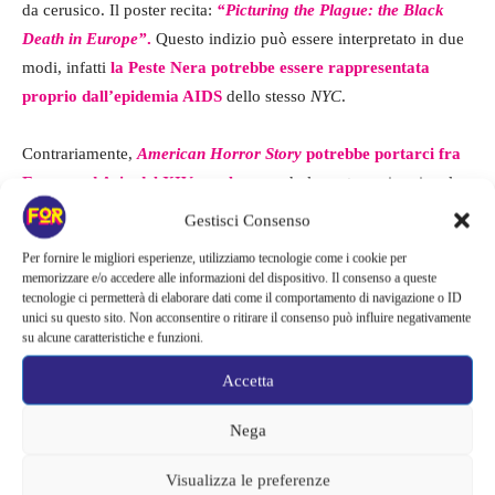
da cerusico. Il poster recita:
“Picturing the Plague: the Black
Death in Europe”
.
Questo indizio può essere interpretato in due
modi, infatti
la Peste Nera potrebbe essere rappresentata
proprio dall’epidemia AIDS
dello stesso
NYC
.
Contrariamente,
American Horror Story
potrebbe portarci fra
Europa ed Asia del XIV secolo
, quando la peste uccise circa la
metà della popolazione del vecchio continente. Chissà, lo show
Gestisci Consenso
potrebbe invece portare il dilagare della peste ai tempi moderni.
Per fornire le migliori esperienze, utilizziamo tecnologie come i cookie per
memorizzare e/o accedere alle informazioni del dispositivo. Il consenso a queste
tecnologie ci permetterà di elaborare dati come il comportamento di navigazione o ID
unici su questo sito. Non acconsentire o ritirare il consenso può influire negativamente
su alcune caratteristiche e funzioni.
Accetta
Nega
Visualizza le preferenze