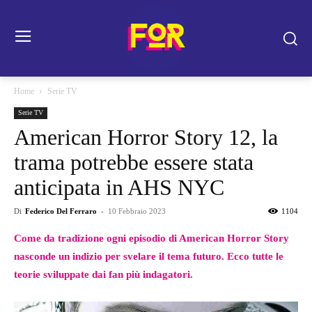
Home
Serie TV
Serie TV
American Horror Story 12, la
trama potrebbe essere stata
anticipata in AHS NYC
Di
Federico Del Ferraro
-
10 Febbraio 2023
1104
Come da tradizione ogni episodio di American Horror Story
nasconde un indizio per svelare il tema futuro. Ecco tutte le
teorie sviluppate dai fan più indagatori.