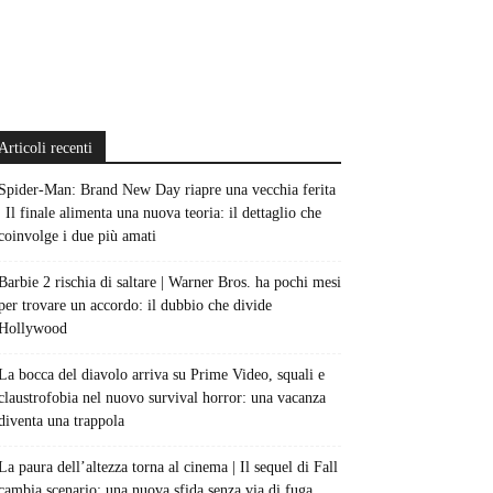
Articoli recenti
Spider-Man: Brand New Day riapre una vecchia ferita
| Il finale alimenta una nuova teoria: il dettaglio che
coinvolge i due più amati
Barbie 2 rischia di saltare | Warner Bros. ha pochi mesi
per trovare un accordo: il dubbio che divide
Hollywood
La bocca del diavolo arriva su Prime Video, squali e
claustrofobia nel nuovo survival horror: una vacanza
diventa una trappola
La paura dell’altezza torna al cinema | Il sequel di Fall
cambia scenario: una nuova sfida senza via di fuga