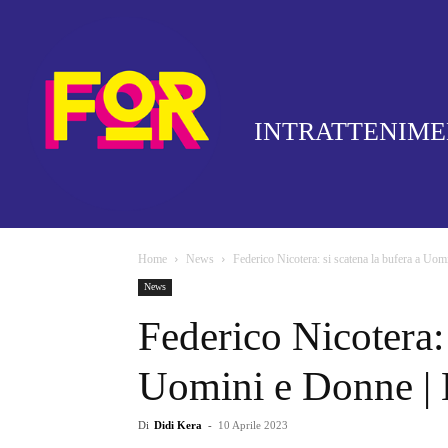
INTRATTENIM
Home
News
Federico Nicotera: si scatena la bufera a Uom
News
Federico Nicotera: 
Uomini e Donne | H
Di
Didi Kera
-
10 Aprile 2023