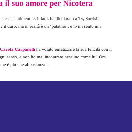
a il suo amore per Nicotera
 stessi sentimenti e, infatti, ha dichiarato a Tv, Sorrisi e
 il duro, ma in realtà è un ‘patatino’, e io mi sento una
 Carola Carpanelli
ha voluto enfatizzare la sua felicità con il
gni senso, e non ho mai incontrato nessuno come lui. Ora
r me è più che abbastanza”.