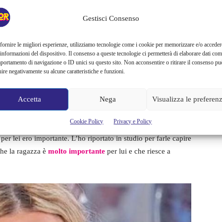
alche modo, confermato i dubbi dei loro stessi fan.
Gestisci Consenso
mistero della sua scelta
fornire le migliori esperienze, utilizziamo tecnologie come i cookie per memorizzare e/o acceder
 informazioni del dispositivo. Il consenso a queste tecnologie ci permetterà di elaborare dati com
fulmine? Sì, ma avevo le mie paure… Io ho affrontato i miei
portamento di navigazione o ID unici su questo sito. Non acconsentire o ritirare il consenso pu
uire negativamente su alcune caratteristiche e funzioni.
aciuta sin dal primo istante, ma lei non si faceva leggere
imato con la regina di ghiaccio”. Federico ha poi commentato
Accetta
Nega
Visualizza le preferen
Cookie Policy
Privacy e Policy
pranzo: ogni giorno, tornando dal lavoro, lo guardavo, ed era
per lei ero importante. L’ho riportato in studio per farle capire
che la ragazza è
molto importante
per lui e che riesce a