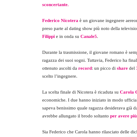
sconcertante.
Federico Nicotera
è un giovane ingegnere aereona
preso parte al dating show più noto della televisi
Filippi
e in onda su
Canale5
.
Durante la trasmissione, il giovane romano è sempr
ragazza dei suoi sogni. Tuttavia, Federico ha fin
ottenuto ascolti da
record
: un picco di
share
del
scelto l’ingegnere.
La scelta finale di Nicotera è ricaduta su
Carola C
economiche. I due hanno iniziato in modo ufficiale
sapeva benissimo quale ragazza desiderava già d
avrebbe allungato il brodo soltanto
per avere più 
Sia Federico che Carola hanno rilasciato delle dic