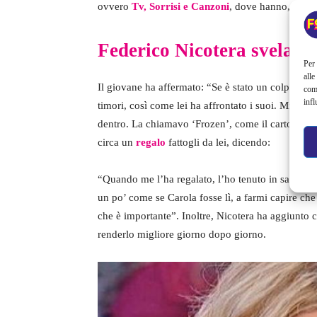
ovvero
Tv, Sorrisi e Canzoni
, dove hanno, in qu
Federico Nicotera svela il 
Per 
alle
Il giovane ha affermato: “Se è stato un colpo di 
com
infl
timori, così come lei ha affrontato i suoi. Mi è pi
dentro. La chiamavo ‘Frozen’, come il cartone an
circa un
regalo
fattogli da lei, dicendo:
“Quando me l’ha regalato, l’ho tenuto in sala da 
un po’ come se Carola fosse lì, a farmi capire che 
che è importante”. Inoltre, Nicotera ha aggiunto 
renderlo migliore giorno dopo giorno.