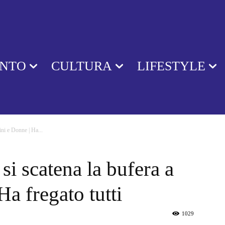
ENTO
CULTURA
LIFESTYLE
ini e Donne | Ha...
si scatena la bufera a
a fregato tutti
1029