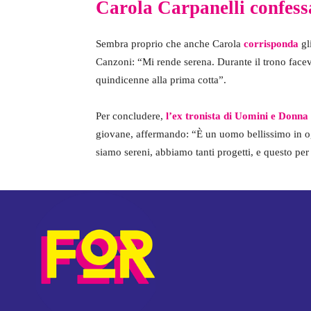
Carola Carpanelli confess
Sembra proprio che anche Carola
corrisponda
gli
Canzoni: “Mi rende serena. Durante il trono faceva
quindicenne alla prima cotta”.
Per concludere,
l’ex tronista di Uomini e Donna
giovane, affermando: “È un uomo bellissimo in o
siamo sereni, abbiamo tanti progetti, e questo pe