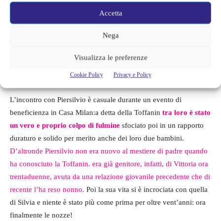
giovane ragazza di Cartigliano vicino Bassano del Grappa in
Accetta
provincia di Vicenza, che dopo essersi trasferita a
Milano inizia
Nega
a coltivare l’ambizione dello spettacolo.
Riesce ad approdare in
televisione grazie al ruolo di Letterina nel progarmma cult di
Visualizza le preferenze
Gerry Scotti Passaparola dove fa la conoscenza di una delle
sue amiche più care ossia Ilary Blasi.
Cookie Policy
Privacy e Policy
L’incontro con Piersilvio è casuale durante un evento di
beneficienza in Casa Milan:a detta della Toffanin
tra loro è stato
un vero e proprio colpo di fulmine
sfociato poi in un rapporto
duraturo e solido per merito anche dei loro due bambini.
D’altronde Piersilvio non era nuovo al mestiere di padre quando
ha conosciuto la Toffanin. era già genitore, infatti, di Vittoria ora
trentaduenne, avuta da una relazione giovanile precedente che di
recente l’ha reso nonno.
Poi la sua vita si è incrociata con quella
di Silvia e niente è stato più come prima per oltre vent’anni: ora
finalmente le nozze!