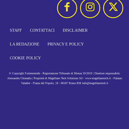
STAFF
CONTATTACI
DISCLAIMER
LA REDAZIONE
PRIVACY E POLICY
COOKIE POLICY
© Copyright FortementeIn - Registrazione Tribunale di Monza 10/2019 | Direttore responsabile:
Alessandra Chiaradia | Proprietà di Magellano Tech Solutions Srl - www.magellanotech.it - Palazzo
Valadier - Piazza del Popolo, 18 - 00187 Roma RM info@magellanotech.it