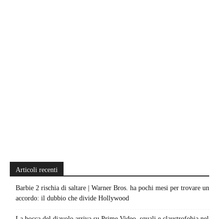
Articoli recenti
Barbie 2 rischia di saltare | Warner Bros. ha pochi mesi per trovare un
accordo: il dubbio che divide Hollywood
La bocca del diavolo arriva su Prime Video, squali e claustrofobia nel