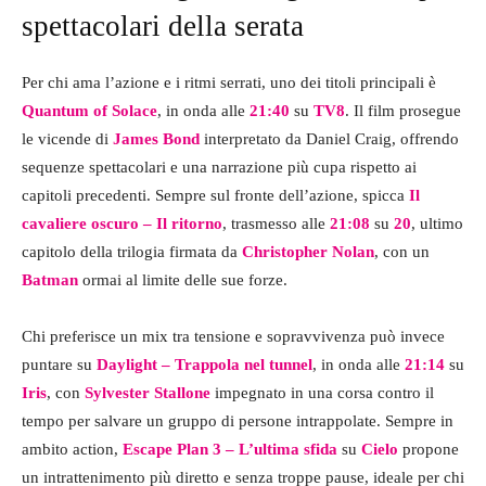
spettacolari della serata
Per chi ama l’azione e i ritmi serrati, uno dei titoli principali è
Quantum of Solace
, in onda alle
21:40
su
TV8
. Il film prosegue
le vicende di
James Bond
interpretato da Daniel Craig, offrendo
sequenze spettacolari e una narrazione più cupa rispetto ai
capitoli precedenti. Sempre sul fronte dell’azione, spicca
Il
cavaliere oscuro – Il ritorno
, trasmesso alle
21:08
su
20
, ultimo
capitolo della trilogia firmata da
Christopher Nolan
, con un
Batman
ormai al limite delle sue forze.
Chi preferisce un mix tra tensione e sopravvivenza può invece
puntare su
Daylight – Trappola nel tunnel
, in onda alle
21:14
su
Iris
, con
Sylvester Stallone
impegnato in una corsa contro il
tempo per salvare un gruppo di persone intrappolate. Sempre in
ambito action,
Escape Plan 3 – L’ultima sfida
su
Cielo
propone
un intrattenimento più diretto e senza troppe pause, ideale per chi