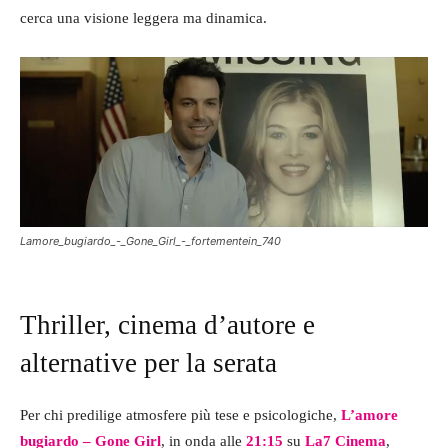
cerca una visione leggera ma dinamica.
Lamore_bugiardo_-_Gone_Girl_-_fortementein_740
Thriller, cinema d’autore e
alternative per la serata
Per chi predilige atmosfere più tese e psicologiche,
L’amore
bugiardo – Gone Girl
, in onda alle
21:15
su
La7 Cinema
,