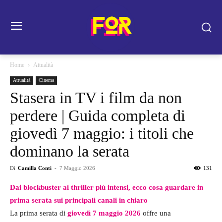
Home
Attualità
Attualità
Cinema
Stasera in TV i film da non
perdere | Guida completa di
giovedì 7 maggio: i titoli che
dominano la serata
Di
Camilla Conti
-
7 Maggio 2026
131
Dai blockbuster ai thriller più intensi, ecco cosa guardare in
prima serata sui principali canali in chiaro
La prima serata di
giovedì 7 maggio 2026
offre una