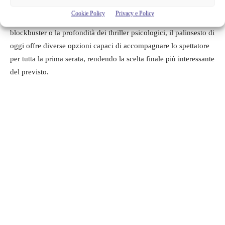
trasforma in una vera e propria vetrina del cinema
Cookie Policy
Privacy e Policy
contemporaneo e recente. Che si scelga l’adrenalina dei grandi
blockbuster o la profondità dei thriller psicologici, il palinsesto di
oggi offre diverse opzioni capaci di accompagnare lo spettatore
per tutta la prima serata, rendendo la scelta finale più interessante
del previsto.