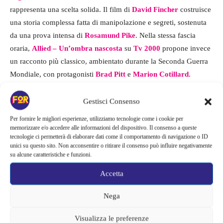
rappresenta una scelta solida. Il film di
David Fincher
costruisce
una storia complessa fatta di manipolazione e segreti, sostenuta
da una prova intensa di
Rosamund Pike
. Nella stessa fascia
oraria,
Allied – Un’ombra nascosta
su
Tv 2000
propone invece
un racconto più classico, ambientato durante la Seconda Guerra
Mondiale, con protagonisti
Brad Pitt
e
Marion Cotillard
.
Tra le proposte più particolari spicca
I morti non muoiono
, in
Gestisci Consenso
onda alle
21:00
su
Italia 2
, una commedia horror firmata da
Jim
Per fornire le migliori esperienze, utilizziamo tecnologie come i cookie per
Jarmusch
che mescola ironia e atmosfere surreali, con un cast
memorizzare e/o accedere alle informazioni del dispositivo. Il consenso a queste
tecnologie ci permetterà di elaborare dati come il comportamento di navigazione o ID
ricco che include
Bill Murray
e
Adam Driver
. Per chi cerca
unici su questo sito. Non acconsentire o ritirare il consenso può influire negativamente
qualcosa di diverso dal cinema tradizionale,
Paolo Conte alla
su alcune caratteristiche e funzioni.
Scala – Il Maestro è nell’anima
su
Rai 5
offre invece
Accetta
un’esperienza musicale e documentaristica, dedicata a uno degli
artisti più iconici della scena italiana.
Nega
Con una programmazione così ampia, la serata televisiva si
Visualizza le preferenze