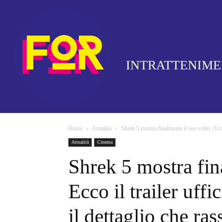
INTRATTENIM
Home
Attualità
Shrek 5 mostra finalmente il suo volto | Ecco 
Attualità
Cinema
Shrek 5 mostra fina
Ecco il trailer uffi
il dettaglio che ras