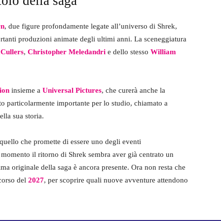
tolo della saga
rn
, due figure profondamente legate all’universo di Shrek,
ortanti produzioni animate degli ultimi anni. La sceneggiatura
Cullers
,
Christopher Meledandri
e dello stesso
William
ion
insieme a
Universal Pictures
, che curerà anche la
tto particolarmente importante per lo studio, chiamato a
ella sua storia.
i quello che promette di essere uno degli eventi
il momento il ritorno di Shrek sembra aver già centrato un
ima originale della saga è ancora presente. Ora non resta che
 corso del
2027
, per scoprire quali nuove avventure attendono