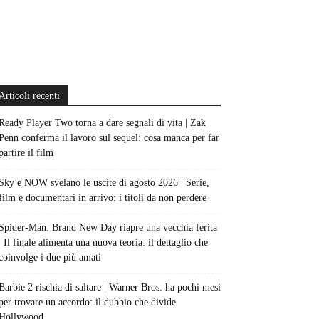
Articoli recenti
Ready Player Two torna a dare segnali di vita | Zak
Penn conferma il lavoro sul sequel: cosa manca per far
partire il film
Sky e NOW svelano le uscite di agosto 2026 | Serie,
film e documentari in arrivo: i titoli da non perdere
Spider-Man: Brand New Day riapre una vecchia ferita
| Il finale alimenta una nuova teoria: il dettaglio che
coinvolge i due più amati
Barbie 2 rischia di saltare | Warner Bros. ha pochi mesi
per trovare un accordo: il dubbio che divide
Hollywood