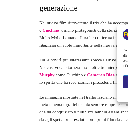
generazione
Nel nuovo film ritroveremo il trio che ha accompa
e
Ciuchino
tornano protagonisti della storia, ma q
Molto Molto Lontano. Il trailer conferma infatti l
ritagliarsi un ruolo importante nella nuova avvent
Per 
alle
Tra le novità più interessanti spicca l’arrivo di
Ze
com
infl
Nel cast vocale torneranno inoltre tre interpreti st
Murphy
come Ciuchino e
Cameron Diaz
nel ruo
lo spirito che ha reso iconici i precedenti film.
Le immagini mostrate nel trailer lasciano intraved
meta-cinematografici che da sempre rappresentano 
che ha conquistato il pubblico sembra essere anco
sia agli spettatori cresciuti con i primi film sia a