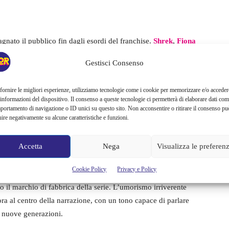
gnato il pubblico fin dagli esordi del franchise.
Shrek
,
Fiona
uesta volta avranno accanto anche i figli della coppia reale di
Gestisci Consenso
a presenza di
Felicia
,
Fergus
e
Farkle
, ormai pronti a
ura.
fornire le migliori esperienze, utilizziamo tecnologie come i cookie per memorizzare e/o acceder
 informazioni del dispositivo. Il consenso a queste tecnologie ci permetterà di elaborare dati com
ndaya
, che nella versione originale presterà la voce a Felicia.
portamento di navigazione o ID unici su questo sito. Non acconsentire o ritirare il consenso pu
uire negativamente su alcune caratteristiche e funzioni.
orici della saga:
Mike Myers
nei panni di Shrek,
Eddie
lo di Fiona. Una combinazione che punta a mantenere intatto
Accetta
Nega
Visualizza le preferen
Cookie Policy
Privacy e Policy
ere una miscela di comicità, situazioni assurde e riferimenti
il marchio di fabbrica della serie. L’umorismo irriverente
ra al centro della narrazione, con un tono capace di parlare
lle nuove generazioni.