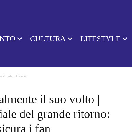
ENTO
CULTURA
LIFESTYLE
il trailer ufficiale...
lmente il suo volto |
ciale del grande ritorno:
sicura i fan