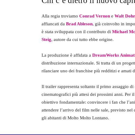
Chi c’è dietro il nuovo capi
Alla regia troviamo
Conrad Vernon
e
Walt Doh
affiancati da
Brad Ableson
, già coinvolto in imp
è stata sviluppata con il contributo di
Michael Mc
Steig
, autore da cui tutto ebbe origine.
La produzione è affidata a
DreamWorks Animat
distribuzione internazionale. Si tratta di un proge
rilanciare uno dei franchise più redditizi e amati d
Il trailer rappresenta soltanto il primo assaggio d
cinematografici più attesi dei prossimi anni. Per 
obiettivo fondamentale: convincere i fan che l’an
attendere l’arrivo del film nelle sale, previsto nel
gli abitanti di Molto Molto Lontano.