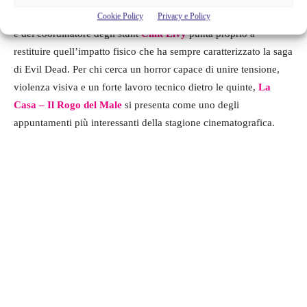
scene. Il lavoro del team guidato dalla truccatrice
Jane O’Kane
Cookie Policy
Privacy e Policy
e del coordinatore degli stunt
Clint Elvy
punta proprio a
restituire quell’impatto fisico che ha sempre caratterizzato la saga
di Evil Dead. Per chi cerca un horror capace di unire tensione,
violenza visiva e un forte lavoro tecnico dietro le quinte,
La
Casa – Il Rogo del Male
si presenta come uno degli
appuntamenti più interessanti della stagione cinematografica.