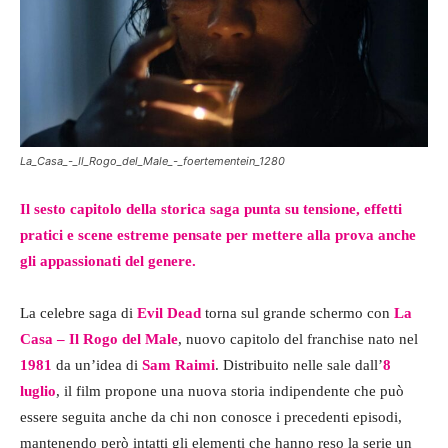
La_Casa_-_Il_Rogo_del_Male_-_foertementein_1280
Il sesto capitolo della storica saga punta su tensione, effetti
pratici e scene estreme pensate per mettere alla prova anche
gli appassionati del genere.
La celebre saga di
Evil Dead
torna sul grande schermo con
La
Casa – Il Rogo del Male
, nuovo capitolo del franchise nato nel
1981
da un’idea di
Sam Raimi
. Distribuito nelle sale dall’
8
luglio
, il film propone una nuova storia indipendente che può
essere seguita anche da chi non conosce i precedenti episodi,
mantenendo però intatti gli elementi che hanno reso la serie un