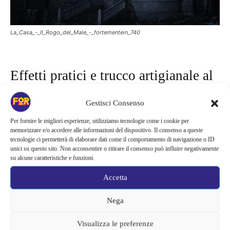
La_Casa_-_Il_Rogo_del_Male_-_fortementein_740
Effetti pratici e trucco artigianale al
posto della CGI
Gestisci Consenso
Per fornire le migliori esperienze, utilizziamo tecnologie come i cookie per
Uno degli aspetti più apprezzati del nuovo capitolo è la scelta di
memorizzare e/o accedere alle informazioni del dispositivo. Il consenso a queste
utilizzare quasi esclusivamente
effetti speciali pratici
. Le
tecnologie ci permetterà di elaborare dati come il comportamento di navigazione o ID
trasformazioni dei personaggi, le mutilazioni e gran parte delle
unici su questo sito. Non acconsentire o ritirare il consenso può influire negativamente
su alcune caratteristiche e funzioni.
sequenze più spettacolari sono state realizzate con trucco
prostetico e lavorazioni artigianali, riducendo al minimo il
Accetta
ricorso alla computer grafica.
Nega
Anche il fuoco, elemento centrale della storia, è stato realizzato
Visualizza le preferenze
realmente sul set, contribuendo a rendere ancora più credibili le