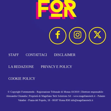
STAFF
CONTATTACI
DISCLAIMER
LA REDAZIONE
PRIVACY E POLICY
COOKIE POLICY
© Copyright FortementeIn - Registrazione Tribunale di Monza 10/2019 | Direttore responsabile:
Alessandra Chiaradia | Proprietà di Magellano Tech Solutions Srl - www.magellanotech.it - Palazzo
Valadier - Piazza del Popolo, 18 - 00187 Roma RM info@magellanotech.it