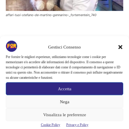
affari-tuoi-stefano-de-martino-gennarino-_fortementein_740
Una nuova fase per Affari Tuoi
Gestisci Consenso
Oltre all’addio di Gennarino, il trasferimento della produzione
Per fornire le migliori esperienze, utilizziamo tecnologie come i cookie per
potrebbe comportare anche l’assenza di alcune figure abituali del
memorizzare e/o accedere alle informazioni del dispositivo. Il consenso a queste
tecnologie ci permetterà di elaborare dati come il comportamento di navigazione o ID
pubblico, come
Lupo
e
Tanhat
, la cui presenza nella nuova sede
unici su questo sito. Non acconsentire o ritirare il consenso può influire negativamente
milanese appare al momento incerta. Si tratta di cambiamenti che
su alcune caratteristiche e funzioni.
accompagneranno il rinnovamento generale della trasmissione,
Accetta
senza però modificare la formula che ha permesso al programma
di ottenere ottimi risultati di ascolto.
Nega
Per il momento la Rai non ha svelato tutti i dettagli della
Visualizza le preferenze
prossima edizione, ma l’attesa è già molto alta. Con Stefano De
Cookie Policy
Privacy e Policy