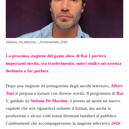
Stefano_De_Martino_-_fortementein_1280
La prossima stagione del game show di Rai 1 porterà
importanti novità, tra trasferimento, nuovi studi e un’assenza
destinata a far parlare.
Dopo una stagione da protagonista degli ascolti televisivi,
Affari
Tuoi
si prepara a tornare con diverse novità. Il programma di
Rai
1
, guidato da
Stefano De Martino
, è pronto ad aprire un nuovo
capitolo che non riguarderà soltanto il format, ma anche la
produzione e alcuni volti ormai diventati familiari al pubblico.
Cambiamenti che accompagneranno la stagione televisiva
2026-