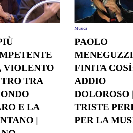
Musica
PIÙ
PAOLO
OMPETENTE
MENEGUZZI,
, VIOLENTO
FINITA COSÌ
TRO TRA
ADDIO
MONDO
DOLOROSO 
RO E LA
TRISTE PER
NTANO |
PER LA MUS
ANO