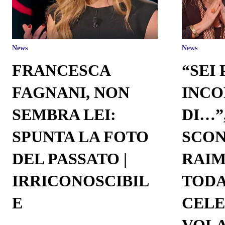
News
News
FRANCESCA
“SEI 
FAGNANI, NON
INC
SEMBRA LEI:
DI…”
SPUNTA LA FOTO
SCON
DEL PASSATO |
RAI
IRRICONOSCIBIL
TODA
E
CELE
VOL