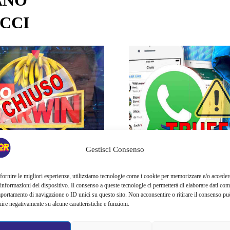
CCI
Gestisci Consenso
Tecnologia
 DARWIN,
WHATSAPP,
fornire le migliori esperienze, utilizziamo tecnologie come i cookie per memorizzare e/o acceder
 informazioni del dispositivo. Il consenso a queste tecnologie ci permetterà di elaborare dati com
portamento di navigazione o ID unici su questo sito. Non acconsentire o ritirare il consenso pu
SI FARÀ PIÙ:
QUESTO
uire negativamente su alcune caratteristiche e funzioni.
VA LA
MESSAGGI T