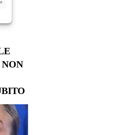
ze
I
LE
 NON
UBITO