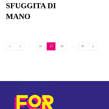
SFUGGITA DI
MANO
...
...
1
34
35
36
59