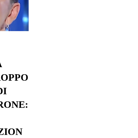
A
ROPPO
DI
RONE:
ZION