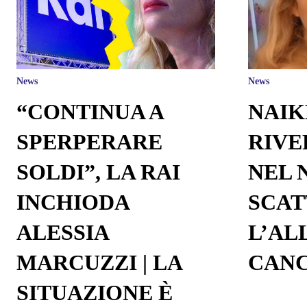
News
News
“CONTINUA A
NAIK
SPERPERARE
RIVE
SOLDI”, LA RAI
NEL 
INCHIODA
SCAT
ALESSIA
L’AL
MARCUZZI | LA
CAN
SITUAZIONE È