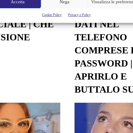
Accetta
Nega
Visualizza le preferen
ZIA
RUBA TUTTI 
Cookie Policy
Privacy e Policy
CIALE | CHE
DATI NEL
SIONE
TELEFONO
COMPRESE 
PASSWORD |
APRIRLO E
BUTTALO S