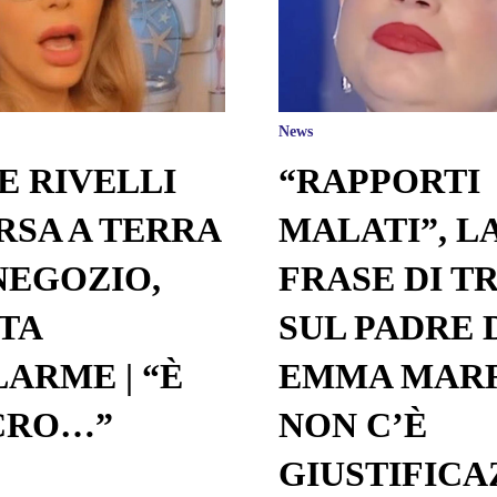
News
E RIVELLI
“RAPPORTI
RSA A TERRA
MALATI”, L
NEGOZIO,
FRASE DI T
TA
SUL PADRE 
LARME | “È
EMMA MAR
CRO…”
NON C’È
GIUSTIFICA