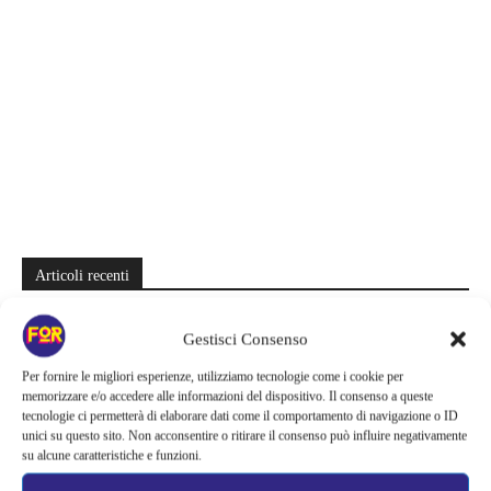
Articoli recenti
La paura dell’altezza torna al cinema | Il sequel di Fall cambia
Gestisci Consenso
scenario: una nuova sfida senza via di fuga
Per fornire le migliori esperienze, utilizziamo tecnologie come i cookie per
Sony ferma i film sui personaggi di Spider-Man, nessun nuovo
memorizzare e/o accedere alle informazioni del dispositivo. Il consenso a queste
progetto è in sviluppo: cosa resta dell’esperimento
tecnologie ci permetterà di elaborare dati come il comportamento di navigazione o ID
unici su questo sito. Non acconsentire o ritirare il consenso può influire negativamente
Netflix saluta 16 titoli ad agosto 2026 | 3 serie e 13 film lasciano il
su alcune caratteristiche e funzioni.
catalogo: le date da segnare per l’ultimo rewatch