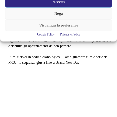
Accetta
Netflix indaga sul lato oscuro del pollo fritto | Mo Gilligan affronta
84 pasti in 28 giorni: da guardare subito
Nega
Uno splendido errore 3 arriva su Netflix, l’ora esatta del debutto in
Visualizza le preferenze
italia: quando saranno disponibili gli episodi
Cookie Policy
Privacy e Policy
Agosto 2026 si accende in streaming | Oltre 40 serie tra grandi ritorni
e debutti: gli appuntamenti da non perdere
Film Marvel in ordine cronologico | Come guardare film e serie del
MCU: la sequenza giusta fino a Brand New Day