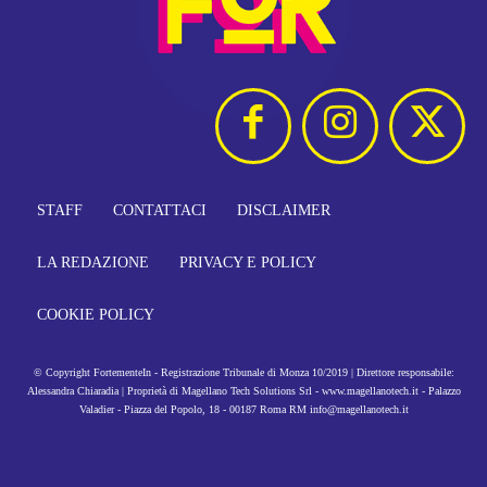
STAFF
CONTATTACI
DISCLAIMER
LA REDAZIONE
PRIVACY E POLICY
COOKIE POLICY
© Copyright FortementeIn - Registrazione Tribunale di Monza 10/2019 | Direttore responsabile:
Alessandra Chiaradia | Proprietà di Magellano Tech Solutions Srl - www.magellanotech.it - Palazzo
Valadier - Piazza del Popolo, 18 - 00187 Roma RM info@magellanotech.it