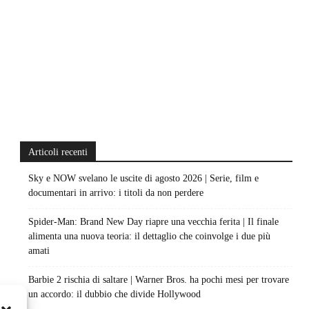
Articoli recenti
Sky e NOW svelano le uscite di agosto 2026 | Serie, film e
documentari in arrivo: i titoli da non perdere
Spider-Man: Brand New Day riapre una vecchia ferita | Il finale
alimenta una nuova teoria: il dettaglio che coinvolge i due più
amati
Barbie 2 rischia di saltare | Warner Bros. ha pochi mesi per trovare
un accordo: il dubbio che divide Hollywood