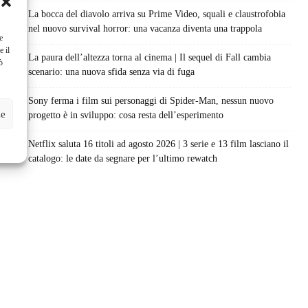
La bocca del diavolo arriva su Prime Video, squali e claustrofobia
nel nuovo survival horror: una vacanza diventa una trappola
e
e il
La paura dell’altezza torna al cinema | Il sequel di Fall cambia
ò
scenario: una nuova sfida senza via di fuga
Sony ferma i film sui personaggi di Spider-Man, nessun nuovo
ze
progetto è in sviluppo: cosa resta dell’esperimento
Netflix saluta 16 titoli ad agosto 2026 | 3 serie e 13 film lasciano il
catalogo: le date da segnare per l’ultimo rewatch