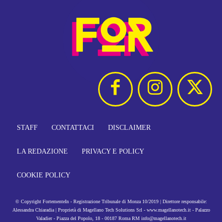
STAFF
CONTATTACI
DISCLAIMER
LA REDAZIONE
PRIVACY E POLICY
COOKIE POLICY
© Copyright FortementeIn - Registrazione Tribunale di Monza 10/2019 | Direttore responsabile:
Alessandra Chiaradia | Proprietà di Magellano Tech Solutions Srl - www.magellanotech.it - Palazzo
Valadier - Piazza del Popolo, 18 - 00187 Roma RM info@magellanotech.it