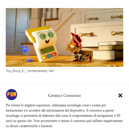
Toy_Story_5_-_fortementein_740
Il finale apre una nuova prospettiva
Gestisci Consenso
per la saga
Per fornire le migliori esperienze, utilizziamo tecnologie come i cookie per
memorizzare e/o accedere alle informazioni del dispositivo. Il consenso a queste
tecnologie ci permetterà di elaborare dati come il comportamento di navigazione o ID
La novità più interessante emerge però nelle scene finali e
unici su questo sito. Non acconsentire o ritirare il consenso può influire negativamente
su alcune caratteristiche e funzioni.
durante i titoli di coda. Alcuni nuovi modelli tecnologici di Buzz