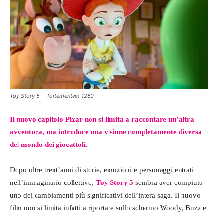
Toy_Story_5_-_fortementein_1280
Il nuovo capitolo Pixar non si limita a raccontare un’altra
avventura, ma introduce una visione completamente diversa
del mondo dei giocattoli.
Dopo oltre trent’anni di storie, emozioni e personaggi entrati
nell’immaginario collettivo,
Toy Story 5
sembra aver compiuto
uno dei cambiamenti più significativi dell’intera saga. Il nuovo
film non si limita infatti a riportare sullo schermo Woody, Buzz e