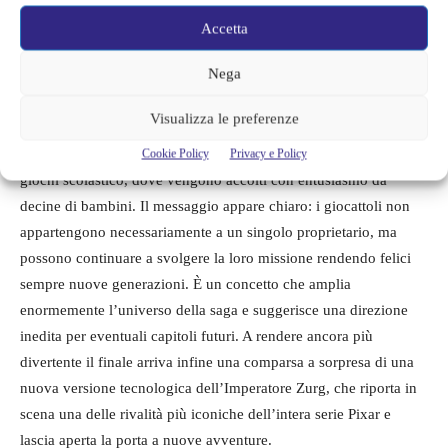
Lightyear ricevono infatti un aggiornamento che conferisce loro
Accetta
la capacità di volare. Dopo aver compreso la propria natura di
Nega
giocattoli, questi personaggi scelgono di mettere la loro esistenza
al servizio dei bambini, portando gioia ovunque vadano.
Visualizza le preferenze
La sequenza conclusiva mostra i nuovi Buzz arrivare in un parco
Cookie Policy
Privacy e Policy
giochi scolastico, dove vengono accolti con entusiasmo da
decine di bambini. Il messaggio appare chiaro: i giocattoli non
appartengono necessariamente a un singolo proprietario, ma
possono continuare a svolgere la loro missione rendendo felici
sempre nuove generazioni. È un concetto che amplia
enormemente l’universo della saga e suggerisce una direzione
inedita per eventuali capitoli futuri. A rendere ancora più
divertente il finale arriva infine una comparsa a sorpresa di una
nuova versione tecnologica dell’Imperatore Zurg, che riporta in
scena una delle rivalità più iconiche dell’intera serie Pixar e
lascia aperta la porta a nuove avventure.