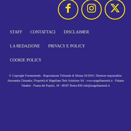
STAFF
CONTATTACI
DISCLAIMER
LA REDAZIONE
PRIVACY E POLICY
COOKIE POLICY
© Copyright FortementeIn - Registrazione Tribunale di Monza 10/2019 | Direttore responsabile:
Alessandra Chiaradia | Proprietà di Magellano Tech Solutions Srl - www.magellanotech.it - Palazzo
Valadier - Piazza del Popolo, 18 - 00187 Roma RM info@magellanotech.it