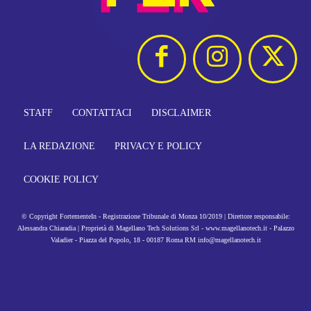
STAFF
CONTATTACI
DISCLAIMER
LA REDAZIONE
PRIVACY E POLICY
COOKIE POLICY
© Copyright FortementeIn - Registrazione Tribunale di Monza 10/2019 | Direttore responsabile:
Alessandra Chiaradia | Proprietà di Magellano Tech Solutions Srl - www.magellanotech.it - Palazzo
Valadier - Piazza del Popolo, 18 - 00187 Roma RM info@magellanotech.it