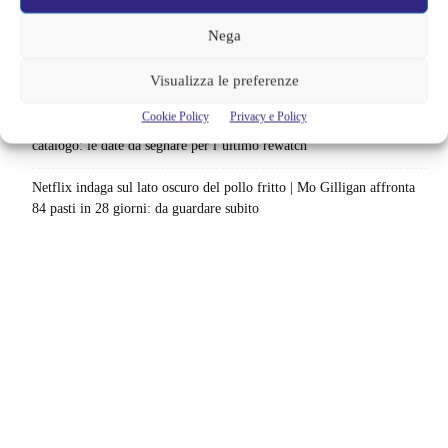
scenario: una nuova sfida senza via di fuga
Nega
Sony ferma i film sui personaggi di Spider-Man, nessun nuovo
Visualizza le preferenze
progetto è in sviluppo: cosa resta dell’esperimento
Cookie Policy
Privacy e Policy
Netflix saluta 16 titoli ad agosto 2026 | 3 serie e 13 film lasciano il
catalogo: le date da segnare per l’ultimo rewatch
Netflix indaga sul lato oscuro del pollo fritto | Mo Gilligan affronta
84 pasti in 28 giorni: da guardare subito