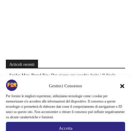
Articoli recenti
Spider-Man: Brand New Day riapre una vecchia ferita | Il finale
alimenta una nuova teoria: il dettaglio che coinvolge i due più amati
Gestisci Consenso
Barbie 2 rischia di saltare | Warner Bros. ha pochi mesi per trovare un
Per fornire le migliori esperienze, utilizziamo tecnologie come i cookie per
accordo: il dubbio che divide Hollywood
memorizzare e/o accedere alle informazioni del dispositivo. Il consenso a queste
tecnologie ci permetterà di elaborare dati come il comportamento di navigazione o ID
unici su questo sito. Non acconsentire o ritirare il consenso può influire negativamente
La bocca del diavolo arriva su Prime Video, squali e claustrofobia nel
su alcune caratteristiche e funzioni.
nuovo survival horror: una vacanza diventa una trappola
Accetta
La paura dell’altezza torna al cinema | Il sequel di Fall cambia