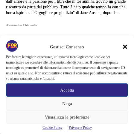
dall’amore e la passione per i libri che in tre anni ha trovato un grande
riscontro da parte del pubblico. Tutto è nato qualche tempo fa con una
borsa ispirata a "Orgoglio e pregiudizio" di Jane Austen, dopo il...
Alessandra Chiaradia
Gestisci Consenso
Per fornire le migliori esperienze, utilizziamo tecnologie come i cookie per
memorizzare e/o accedere alle informazioni del dispositivo. Il consenso a queste
tecnologie ci permetterà di elaborare dati come il comportamento di navigazione o ID
unici su questo sito. Non acconsentire o ritirare il consenso può influire negativamente
su alcune caratteristiche e funzioni.
Accetta
Nega
Visualizza le preferenze
Articoli recenti
Cookie Policy
Privacy e Policy
Ready Player Two torna a dare segnali di vita | Zak Penn conferma il