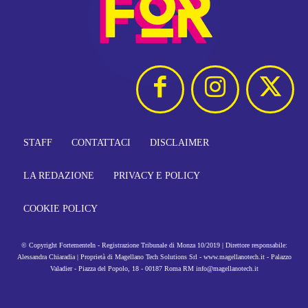
STAFF
CONTATTACI
DISCLAIMER
LA REDAZIONE
PRIVACY E POLICY
COOKIE POLICY
© Copyright FortementeIn - Registrazione Tribunale di Monza 10/2019 | Direttore responsabile:
Alessandra Chiaradia | Proprietà di Magellano Tech Solutions Srl - www.magellanotech.it - Palazzo
Valadier - Piazza del Popolo, 18 - 00187 Roma RM info@magellanotech.it