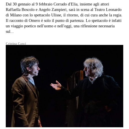
Dal 30 gennaio al 9 febbraio Corrado d'Elia, insieme agli attori
Raffaella Boscolo e Angelo Zampieri, sarà in scena al Teatro Leonardo
di Milano con lo spettacolo Ulisse, il ritorno, di cui cura anche la regia.
Il racconto di Omero è solo il punto di partenza. Lo spettacolo è infatti
un viaggio poetico nell'uomo e nell'oggi, una riflessione necessaria
sul...
Cristina Canci