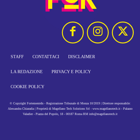
STAFF
CONTATTACI
DISCLAIMER
LA REDAZIONE
PRIVACY E POLICY
COOKIE POLICY
© Copyright FortementeIn - Registrazione Tribunale di Monza 10/2019 | Direttore responsabile:
Alessandra Chiaradia | Proprietà di Magellano Tech Solutions Srl - www.magellanotech.it - Palazzo
Valadier - Piazza del Popolo, 18 - 00187 Roma RM info@magellanotech.it