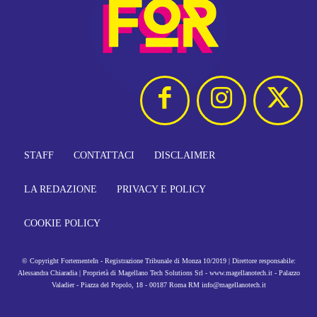
STAFF
CONTATTACI
DISCLAIMER
LA REDAZIONE
PRIVACY E POLICY
COOKIE POLICY
© Copyright FortementeIn - Registrazione Tribunale di Monza 10/2019 | Direttore responsabile:
Alessandra Chiaradia | Proprietà di Magellano Tech Solutions Srl - www.magellanotech.it - Palazzo
Valadier - Piazza del Popolo, 18 - 00187 Roma RM info@magellanotech.it