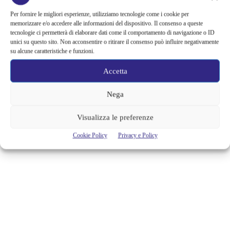
DI UN’OSSESSIONE… È UN’ARMA
Per fornire le migliori esperienze, utilizziamo tecnologie come i cookie per
memorizzare e/o accedere alle informazioni del dispositivo. Il consenso a queste
https://www.youtube.com/watch?v=27bE8vX7cxw&feature=youtu.be
tecnologie ci permetterà di elaborare dati come il comportamento di navigazione o ID
Mascherato da culto per l’arte e la bellezza, il nazismo mise le mani su
unici su questo sito. Non acconsentire o ritirare il consenso può influire negativamente
capolavori inestimabili per puro e spietato business, una macchina
su alcune caratteristiche e funzioni.
diabolica e perfettamente organizzata per la compravendita di opere
d’arte allo scopo di alimentare le collezioni personali degli alti gerarchi
Accetta
nazisti e, in parte, per finanziare le casse del Reich. Hitler fu uno dei
più grandi...
Nega
Alessandra Chiaradia
Visualizza le preferenze
Cookie Policy
Privacy e Policy