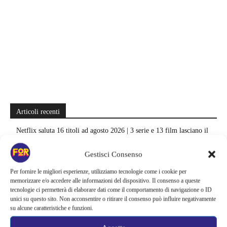
Articoli recenti
Netflix saluta 16 titoli ad agosto 2026 | 3 serie e 13 film lasciano il
catalogo: le date da segnare per l’ultimo rewatch
Gestisci Consenso
Netflix indaga sul lato oscuro del pollo fritto | Mo Gilligan affronta
Per fornire le migliori esperienze, utilizziamo tecnologie come i cookie per
84 pasti in 28 giorni: da guardare subito
memorizzare e/o accedere alle informazioni del dispositivo. Il consenso a queste
tecnologie ci permetterà di elaborare dati come il comportamento di navigazione o ID
Uno splendido errore 3 arriva su Netflix, l’ora esatta del debutto in
unici su questo sito. Non acconsentire o ritirare il consenso può influire negativamente
italia: quando saranno disponibili gli episodi
su alcune caratteristiche e funzioni.
Agosto 2026 si accende in streaming | Oltre 40 serie tra grandi ritorni