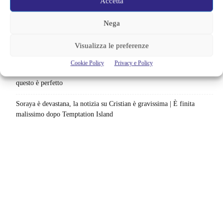
Accetta
e debutti: gli appuntamenti da non perdere
Nega
Film Marvel in ordine cronologico | Come guardare film e serie del
MCU: la sequenza giusta fino a Brand New Day
Visualizza le preferenze
Su Disney+ arriva un thriller che non fa sconti | Otto episodi tra
Cookie Policy
Privacy e Policy
potere, violenza e vendetta: per chi è incuriosito dal caso Epstein
questo è perfetto
Soraya è devastana, la notizia su Cristian è gravissima | È finita
malissimo dopo Temptation Island