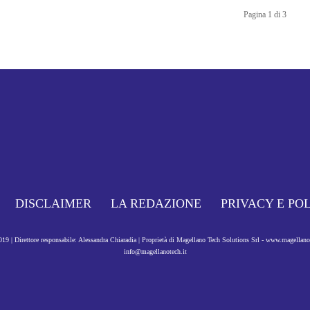
Pagina 1 di 3
DISCLAIMER
LA REDAZIONE
PRIVACY E PO
9 | Direttore responsabile: Alessandra Chiaradia | Proprietà di Magellano Tech Solutions Srl - www.magellan
info@magellanotech.it