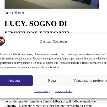
Arte e Mostre
LUCY. SOGNO DI
UN’EVOLUZIONE,
Gestisci Consenso
L’ESPOSIZIONE CHE
RACCOGLIE I LAVORI
fornire le migliori esperienze, utilizziamo tecnologie come i cookie per memorizzare e/o acceder
 informazioni del dispositivo. Il consenso a queste tecnologie ci permetterà di elaborare dati com
portamento di navigazione o ID unici su questo sito. Non acconsentire o ritirare il consenso pu
DEL GRANDE
uire negativamente su alcune caratteristiche e funzioni.
FUMETTISTA TANINO
Accetta
Nega
Visualizza le preferen
LIBERATORE
Cookie Policy
Privacy e Policy
Lucy. Sogno di un'evoluzione, l'esposizione al MANN che raccoglie i
lavori del grande fumettista Tanino Liberatore, il “Michelangelo del
Fumetto”. Il celebre fumettista e disegnatore, accostato da Frank