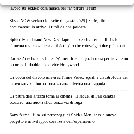
Ready Player Two torna a dare segnali di vita | Zak Penn conferma il
lavoro sul sequel: cosa manca per far partire il film
Sky e NOW svelano le uscite di agosto 2026 | Serie, film e
documentari in arrivo: i titoli da non perdere
Spider-Man: Brand New Day riapre una vecchia ferita | Il finale
alimenta una nuova teoria: il dettaglio che coinvolge i due più amati
Barbie 2 rischia di saltare | Warner Bros. ha pochi mesi per trovare un
accordo: il dubbio che divide Hollywood
La bocca del diavolo arriva su Prime Video, squali e claustrofobia nel
nuovo survival horror: una vacanza diventa una trappola
La paura dell’altezza torna al cinema | Il sequel di Fall cambia
scenario: una nuova sfida senza via di fuga
Sony ferma i film sui personaggi di Spider-Man, nessun nuovo
progetto è in sviluppo: cosa resta dell’esperimento