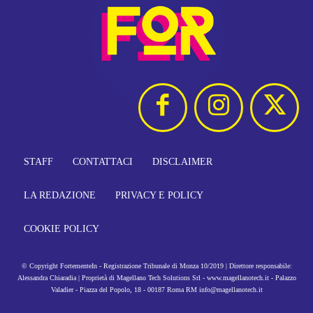
STAFF
CONTATTACI
DISCLAIMER
LA REDAZIONE
PRIVACY E POLICY
COOKIE POLICY
© Copyright FortementeIn - Registrazione Tribunale di Monza 10/2019 | Direttore responsabile:
Alessandra Chiaradia | Proprietà di Magellano Tech Solutions Srl - www.magellanotech.it - Palazzo
Valadier - Piazza del Popolo, 18 - 00187 Roma RM info@magellanotech.it