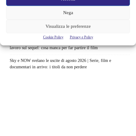
Ted Lasso cambia completamente squadra | La quarta stagione riparte
dal calcio femminile: perché è la scelta più coerente
Nega
Monster affronta il caso Lizzie Borden, Netflix svela data e prime
Visualizza le preferenze
immagini: cosa anticipano sulla nuova stagione
Cookie Policy
Privacy e Policy
Ready Player Two torna a dare segnali di vita | Zak Penn conferma il
lavoro sul sequel: cosa manca per far partire il film
Sky e NOW svelano le uscite di agosto 2026 | Serie, film e
documentari in arrivo: i titoli da non perdere