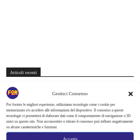
Articoli recenti
Zombie e sentimenti invadono Prime Video | Una coppia deve
attraversare Seoul durante l’apocalisse: il K-drama da recuperare
Gestisci Consenso
Sei stagioni di guerre e complotti nello spazio | Su Prime Video si
Per fornire le migliori esperienze, utilizziamo tecnologie come i cookie per
memorizzare e/o accedere alle informazioni del dispositivo. Il consenso a queste
nasconde una grande epopea sci-fi: la saga salvata appena in tempo
tecnologie ci permetterà di elaborare dati come il comportamento di navigazione o ID
unici su questo sito. Non acconsentire o ritirare il consenso può influire negativamente
Il creatore di Yellowstone firma un altro successo | La serie supera
su alcune caratteristiche e funzioni.
Fallout e One Piece: il risultato è eccezionale
Accetta