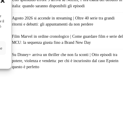
italia: quando saranno disponibili gli episodi
e
Agosto 2026 si accende in streaming | Oltre 40 serie tra grandi
e il
ritorni e debutti: gli appuntamenti da non perdere
ò
Film Marvel in ordine cronologico | Come guardare film e serie del
MCU: la sequenza giusta fino a Brand New Day
ze
Su Disney+ arriva un thriller che non fa sconti | Otto episodi tra
potere, violenza e vendetta: per chi è incuriosito dal caso Epstein
questo è perfetto