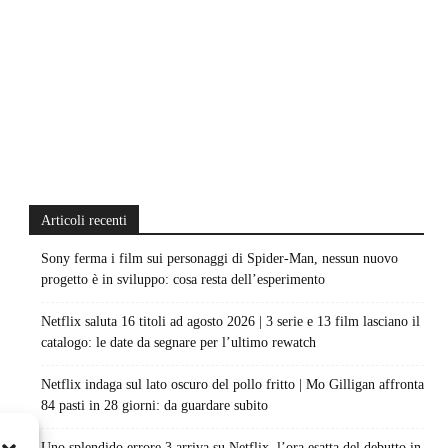
Articoli recenti
Sony ferma i film sui personaggi di Spider-Man, nessun nuovo
progetto è in sviluppo: cosa resta dell’esperimento
Netflix saluta 16 titoli ad agosto 2026 | 3 serie e 13 film lasciano il
catalogo: le date da segnare per l’ultimo rewatch
Netflix indaga sul lato oscuro del pollo fritto | Mo Gilligan affronta
84 pasti in 28 giorni: da guardare subito
Uno splendido errore 3 arriva su Netflix, l’ora esatta del debutto in