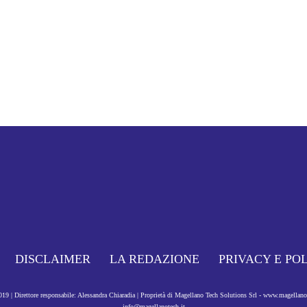
DISCLAIMER
LA REDAZIONE
PRIVACY E PO
9 | Direttore responsabile: Alessandra Chiaradia | Proprietà di Magellano Tech Solutions Srl - www.magellan
info@magellanotech.it