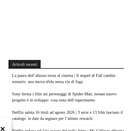
Articoli recenti
La paura dell’altezza torna al cinema | Il sequel di Fall cambia
scenario: una nuova sfida senza via di fuga
Sony ferma i film sui personaggi di Spider-Man, nessun nuovo
progetto è in sviluppo: cosa resta dell’esperimento
Netflix saluta 16 titoli ad agosto 2026 | 3 serie e 13 film lasciano il
catalogo: le date da segnare per l’ultimo rewatch
Netflix indaga sul lato oscuro del pollo fritto | Mo Gilligan affronta