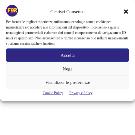
Serie TV
Gestisci Consenso
LA MISTERIOSA ACCADEMIA DEI
Per fornire le migliori esperienze, utilizziamo tecnologie come i cookie per
GIOVANI GENI: LA RECENSIONE
memorizzare e/o accedere alle informazioni del dispositivo. Il consenso a queste
tecnologie ci permetterà di elaborare dati come il comportamento di navigazione o ID
DEI PRIMI 3 EPISODI
unici su questo sito. Non acconsentire o ritirare il consenso può influire negativamente
su alcune caratteristiche e funzioni.
"La misteriosa accademia dei giovani geni" (titolo originale: "The
mysterious Benedict Society") è una delle ultime serie approdate su
Accetta
Disney+ ed è pronta a farsi amare da grandi e piccini. Tratta
dall'omonima saga dello scrittore americano Trenton Lee Stewart, la
Nega
serie sta cominciando a riscuotere un grande successo, grazie al vasto
pubblico a cui si rivolge. Coinvolgente, eccentrica e...
Visualizza le preferenze
Marina Londei
Cookie Policy
Privacy e Policy