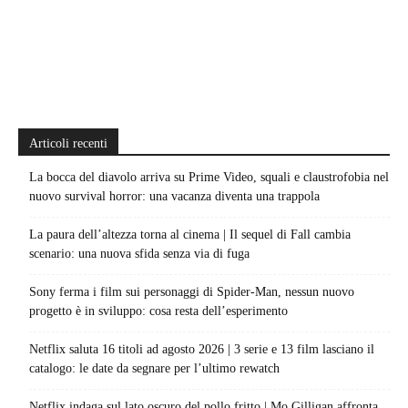
Articoli recenti
La bocca del diavolo arriva su Prime Video, squali e claustrofobia nel
nuovo survival horror: una vacanza diventa una trappola
La paura dell’altezza torna al cinema | Il sequel di Fall cambia
scenario: una nuova sfida senza via di fuga
Sony ferma i film sui personaggi di Spider-Man, nessun nuovo
progetto è in sviluppo: cosa resta dell’esperimento
Netflix saluta 16 titoli ad agosto 2026 | 3 serie e 13 film lasciano il
catalogo: le date da segnare per l’ultimo rewatch
Netflix indaga sul lato oscuro del pollo fritto | Mo Gilligan affronta