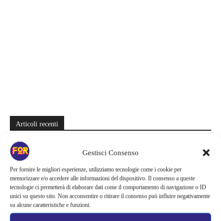
Articoli recenti
Barbie 2 rischia di saltare | Warner Bros. ha pochi mesi per trovare un
Gestisci Consenso
accordo: il dubbio che divide Hollywood
Per fornire le migliori esperienze, utilizziamo tecnologie come i cookie per
La bocca del diavolo arriva su Prime Video, squali e claustrofobia nel
memorizzare e/o accedere alle informazioni del dispositivo. Il consenso a queste
nuovo survival horror: una vacanza diventa una trappola
tecnologie ci permetterà di elaborare dati come il comportamento di navigazione o ID
unici su questo sito. Non acconsentire o ritirare il consenso può influire negativamente
La paura dell’altezza torna al cinema | Il sequel di Fall cambia
su alcune caratteristiche e funzioni.
scenario: una nuova sfida senza via di fuga