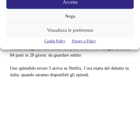
Accetta
Sony ferma i film sui personaggi di Spider-Man, nessun nuovo
progetto è in sviluppo: cosa resta dell’esperimento
Nega
Netflix saluta 16 titoli ad agosto 2026 | 3 serie e 13 film lasciano il
Visualizza le preferenze
catalogo: le date da segnare per l’ultimo rewatch
Cookie Policy
Privacy e Policy
Netflix indaga sul lato oscuro del pollo fritto | Mo Gilligan affronta
84 pasti in 28 giorni: da guardare subito
Uno splendido errore 3 arriva su Netflix, l’ora esatta del debutto in
italia: quando saranno disponibili gli episodi