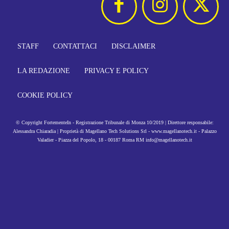
STAFF
CONTATTACI
DISCLAIMER
LA REDAZIONE
PRIVACY E POLICY
COOKIE POLICY
© Copyright FortementeIn - Registrazione Tribunale di Monza 10/2019 | Direttore responsabile:
Alessandra Chiaradia | Proprietà di Magellano Tech Solutions Srl - www.magellanotech.it - Palazzo
Valadier - Piazza del Popolo, 18 - 00187 Roma RM info@magellanotech.it