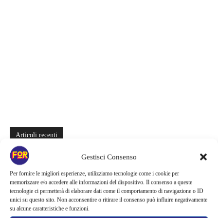
Articoli recenti
La bocca del diavolo arriva su Prime Video, squali e claustrofobia nel
Gestisci Consenso
nuovo survival horror: una vacanza diventa una trappola
Per fornire le migliori esperienze, utilizziamo tecnologie come i cookie per
memorizzare e/o accedere alle informazioni del dispositivo. Il consenso a queste
La paura dell’altezza torna al cinema | Il sequel di Fall cambia
tecnologie ci permetterà di elaborare dati come il comportamento di navigazione o ID
scenario: una nuova sfida senza via di fuga
unici su questo sito. Non acconsentire o ritirare il consenso può influire negativamente
su alcune caratteristiche e funzioni.
Sony ferma i film sui personaggi di Spider-Man, nessun nuovo