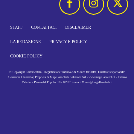
STAFF
CONTATTACI
DISCLAIMER
LA REDAZIONE
PRIVACY E POLICY
COOKIE POLICY
© Copyright FortementeIn - Registrazione Tribunale di Monza 10/2019 | Direttore responsabile:
Alessandra Chiaradia | Proprietà di Magellano Tech Solutions Srl - www.magellanotech.it - Palazzo
Valadier - Piazza del Popolo, 18 - 00187 Roma RM info@magellanotech.it