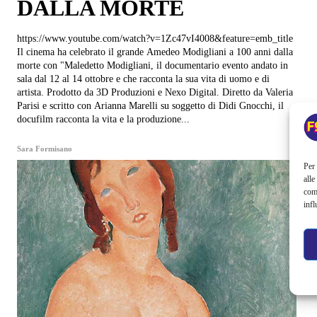
DALLA MORTE
https://www.youtube.com/watch?v=1Zc47vI4008&feature=emb_title
Il cinema ha celebrato il grande Amedeo Modigliani a 100 anni dalla
morte con "Maledetto Modigliani, il documentario evento andato in
sala dal 12 al 14 ottobre e che racconta la sua vita di uomo e di
artista. Prodotto da 3D Produzioni e Nexo Digital. Diretto da Valeria
Parisi e scritto con Arianna Marelli su soggetto di Didi Gnocchi, il
docufilm racconta la vita e la produzione...
Sara Formisano
Per 
alle
com
infl