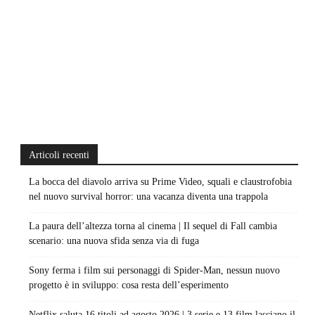
Articoli recenti
La bocca del diavolo arriva su Prime Video, squali e claustrofobia
nel nuovo survival horror: una vacanza diventa una trappola
La paura dell’altezza torna al cinema | Il sequel di Fall cambia
scenario: una nuova sfida senza via di fuga
Sony ferma i film sui personaggi di Spider-Man, nessun nuovo
progetto è in sviluppo: cosa resta dell’esperimento
Netflix saluta 16 titoli ad agosto 2026 | 3 serie e 13 film lasciano il