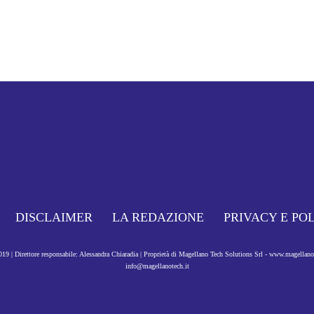
DISCLAIMER
LA REDAZIONE
PRIVACY E PO
9 | Direttore responsabile: Alessandra Chiaradia | Proprietà di Magellano Tech Solutions Srl - www.magellan
info@magellanotech.it