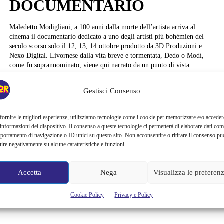
DOCUMENTARIO
Maledetto Modigliani, a 100 anni dalla morte dell’artista arriva al
cinema il documentario dedicato a uno degli artisti più bohémien del
secolo scorso solo il 12, 13, 14 ottobre prodotto da 3D Produzioni e
Nexo Digital. Livornese dalla vita breve e tormentata, Dedo o Modì,
come fu soprannominato, viene qui narrato da un punto di vista
originale: quello di Jeanne Hébuterne,...
Gestisci Consenso
Alessandra Chiaradia
fornire le migliori esperienze, utilizziamo tecnologie come i cookie per memorizzare e/o acceder
 informazioni del dispositivo. Il consenso a queste tecnologie ci permetterà di elaborare dati com
portamento di navigazione o ID unici su questo sito. Non acconsentire o ritirare il consenso pu
uire negativamente su alcune caratteristiche e funzioni.
Accetta
Nega
Visualizza le preferen
Cookie Policy
Privacy e Policy