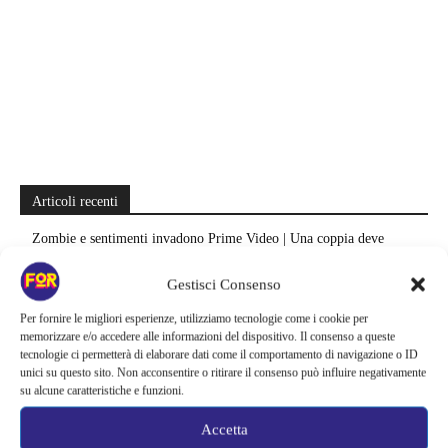
Articoli recenti
Zombie e sentimenti invadono Prime Video | Una coppia deve
attraversare Seoul durante l’apocalisse: il K-drama da recuperare
Gestisci Consenso
Sei stagioni di guerre e complotti nello spazio | Su Prime Video si
Per fornire le migliori esperienze, utilizziamo tecnologie come i cookie per
nasconde una grande epopea sci-fi: la saga salvata appena in tempo
memorizzare e/o accedere alle informazioni del dispositivo. Il consenso a queste
tecnologie ci permetterà di elaborare dati come il comportamento di navigazione o ID
Il creatore di Yellowstone firma un altro successo | La serie supera
unici su questo sito. Non acconsentire o ritirare il consenso può influire negativamente
Fallout e One Piece: il risultato è eccezionale
su alcune caratteristiche e funzioni.
Ted Lasso cambia completamente squadra | La quarta stagione riparte
Accetta