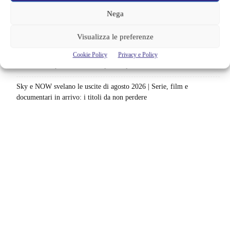
dal calcio femminile: perché è la scelta più coerente
Nega
Monster affronta il caso Lizzie Borden, Netflix svela data e prime
immagini: cosa anticipano sulla nuova stagione
Visualizza le preferenze
Ready Player Two torna a dare segnali di vita | Zak Penn conferma il
Cookie Policy
Privacy e Policy
lavoro sul sequel: cosa manca per far partire il film
Sky e NOW svelano le uscite di agosto 2026 | Serie, film e
documentari in arrivo: i titoli da non perdere