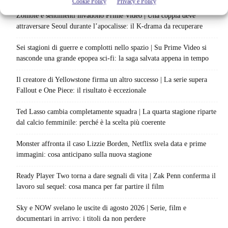
Cookie Policy
Privacy e Policy
Zombie e sentimenti invadono Prime Video | Una coppia deve
attraversare Seoul durante l’apocalisse: il K-drama da recuperare
Sei stagioni di guerre e complotti nello spazio | Su Prime Video si
nasconde una grande epopea sci-fi: la saga salvata appena in tempo
Il creatore di Yellowstone firma un altro successo | La serie supera
Fallout e One Piece: il risultato è eccezionale
Ted Lasso cambia completamente squadra | La quarta stagione riparte
dal calcio femminile: perché è la scelta più coerente
Monster affronta il caso Lizzie Borden, Netflix svela data e prime
immagini: cosa anticipano sulla nuova stagione
Ready Player Two torna a dare segnali di vita | Zak Penn conferma il
lavoro sul sequel: cosa manca per far partire il film
Sky e NOW svelano le uscite di agosto 2026 | Serie, film e
documentari in arrivo: i titoli da non perdere