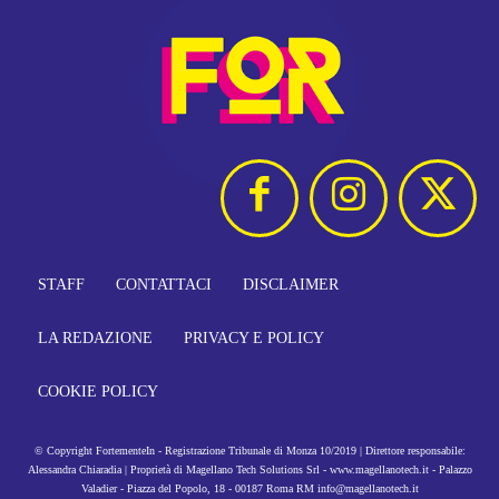
STAFF
CONTATTACI
DISCLAIMER
LA REDAZIONE
PRIVACY E POLICY
COOKIE POLICY
© Copyright FortementeIn - Registrazione Tribunale di Monza 10/2019 | Direttore responsabile:
Alessandra Chiaradia | Proprietà di Magellano Tech Solutions Srl - www.magellanotech.it - Palazzo
Valadier - Piazza del Popolo, 18 - 00187 Roma RM info@magellanotech.it