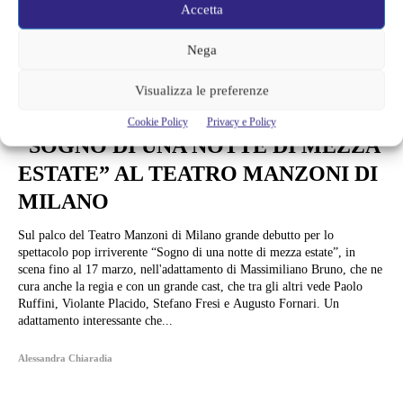
Accetta
Nega
Serie TV
Visualizza le preferenze
UN CAST ECCEZIONALE PER
Cookie Policy
Privacy e Policy
“SOGNO DI UNA NOTTE DI MEZZA
ESTATE” AL TEATRO MANZONI DI
MILANO
Sul palco del Teatro Manzoni di Milano grande debutto per lo
spettacolo pop irriverente “Sogno di una notte di mezza estate”, in
scena fino al 17 marzo, nell'adattamento di Massimiliano Bruno, che ne
cura anche la regia e con un grande cast, che tra gli altri vede Paolo
Ruffini, Violante Placido, Stefano Fresi e Augusto Fornari. Un
adattamento interessante che...
Alessandra Chiaradia